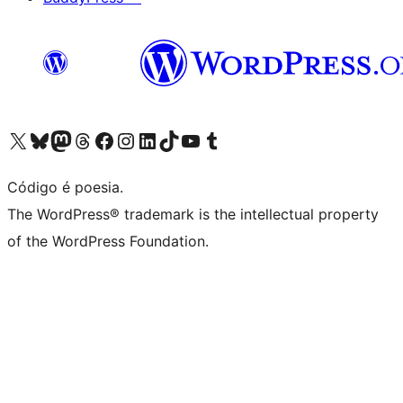
Visite a nossa conta X (antigo Twitter)
Visit our Bluesky account
Visit our Mastodon account
Visit our Threads account
Visite a nossa página do Facebook
Visite a nossa conta no Instagram
Visite a nossa conta no LinkedIn
Visit our TikTok account
Visit our YouTube channel
Visit our Tumblr account
Código é poesia.
The WordPress® trademark is the intellectual property
of the WordPress Foundation.