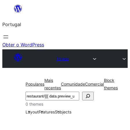
Saltar
para
Portugal
o
conteúdo
Obter o WordPress
Temas
Mais
Block
Populares
Comunidade
Comercial
recentes
themes
Pesquisar
0 themes
Layout
Features
Subjects