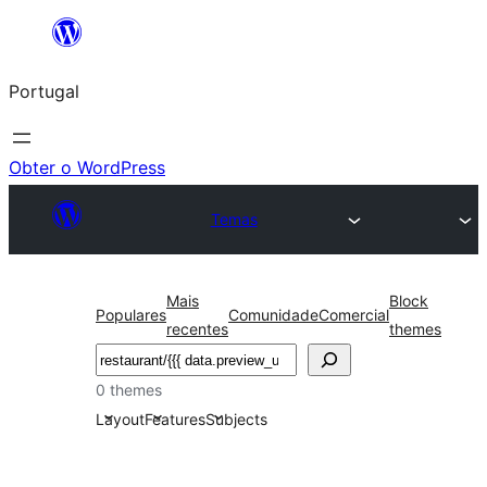
Saltar
para
Portugal
o
conteúdo
Obter o WordPress
Temas
Mais
Block
Populares
Comunidade
Comercial
recentes
themes
Pesquisar
0 themes
Layout
Features
Subjects