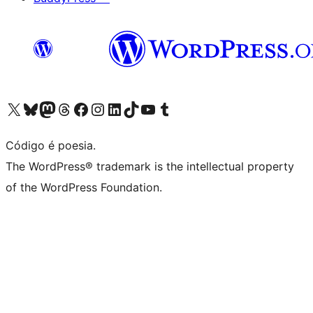
Visite a nossa conta X (antigo Twitter)
Visit our Bluesky account
Visit our Mastodon account
Visit our Threads account
Visite a nossa página do Facebook
Visite a nossa conta no Instagram
Visite a nossa conta no LinkedIn
Visit our TikTok account
Visit our YouTube channel
Visit our Tumblr account
Código é poesia.
The WordPress® trademark is the intellectual property
of the WordPress Foundation.