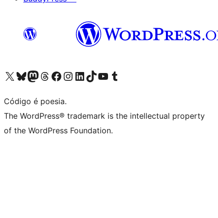
Visite a nossa conta X (antigo Twitter)
Visit our Bluesky account
Visit our Mastodon account
Visit our Threads account
Visite a nossa página do Facebook
Visite a nossa conta no Instagram
Visite a nossa conta no LinkedIn
Visit our TikTok account
Visit our YouTube channel
Visit our Tumblr account
Código é poesia.
The WordPress® trademark is the intellectual property
of the WordPress Foundation.