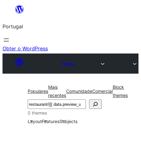
Saltar
para
Portugal
o
conteúdo
Obter o WordPress
Temas
Mais
Block
Populares
Comunidade
Comercial
recentes
themes
Pesquisar
0 themes
Layout
Features
Subjects