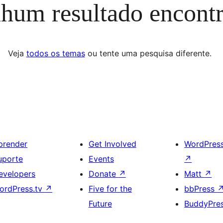
hum resultado encont
Veja
todos os temas
ou tente uma pesquisa diferente.
prender
Get Involved
WordPres
uporte
Events
↗
evelopers
Donate
↗
Matt
↗
ordPress.tv
↗
Five for the
bbPress
Future
BuddyPre