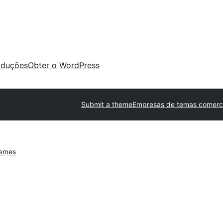
aduções
Obter o WordPress
Submit a theme
Empresas de temas comerci
hemes