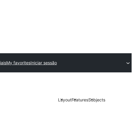
ais
My favorites
Iniciar sessão
Layout
Features
Subjects