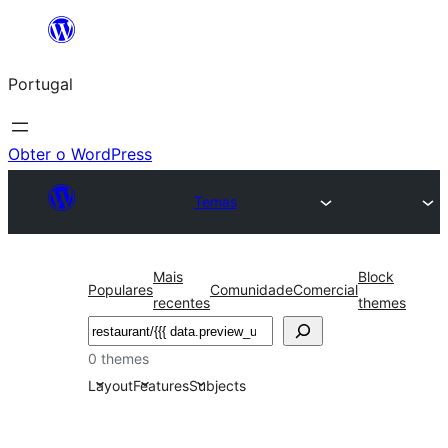
Saltar
para
Portugal
o
conteúdo
Obter o WordPress
Temas
Mais
Block
Populares
Comunidade
Comercial
recentes
themes
Pesquisar
0 themes
Layout
Features
Subjects