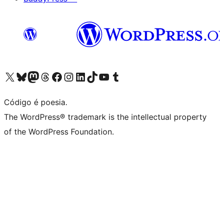
Visite a nossa conta X (antigo Twitter)
Visit our Bluesky account
Visit our Mastodon account
Visit our Threads account
Visite a nossa página do Facebook
Visite a nossa conta no Instagram
Visite a nossa conta no LinkedIn
Visit our TikTok account
Visit our YouTube channel
Visit our Tumblr account
Código é poesia.
The WordPress® trademark is the intellectual property
of the WordPress Foundation.