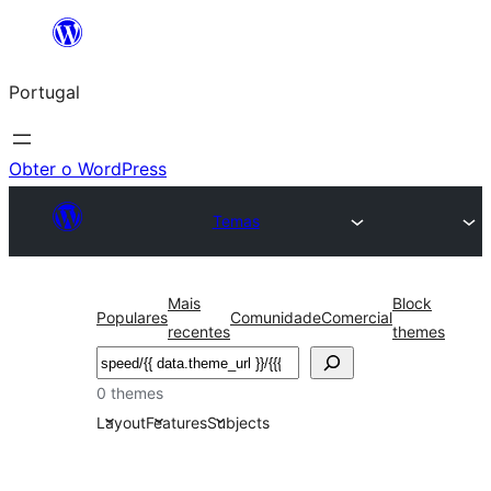
Saltar
para
Portugal
o
conteúdo
Obter o WordPress
Temas
Mais
Block
Populares
Comunidade
Comercial
recentes
themes
Pesquisar
0 themes
Layout
Features
Subjects