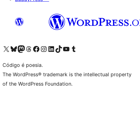
Visite a nossa conta X (antigo Twitter)
Visit our Bluesky account
Visit our Mastodon account
Visit our Threads account
Visite a nossa página do Facebook
Visite a nossa conta no Instagram
Visite a nossa conta no LinkedIn
Visit our TikTok account
Visit our YouTube channel
Visit our Tumblr account
Código é poesia.
The WordPress® trademark is the intellectual property
of the WordPress Foundation.