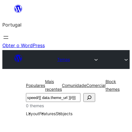
Saltar
para
Portugal
o
conteúdo
Obter o WordPress
Temas
Mais
Block
Populares
Comunidade
Comercial
recentes
themes
Pesquisar
0 themes
Layout
Features
Subjects