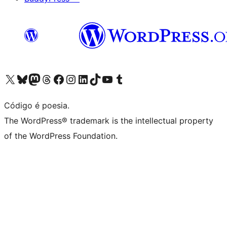
Visite a nossa conta X (antigo Twitter)
Visit our Bluesky account
Visit our Mastodon account
Visit our Threads account
Visite a nossa página do Facebook
Visite a nossa conta no Instagram
Visite a nossa conta no LinkedIn
Visit our TikTok account
Visit our YouTube channel
Visit our Tumblr account
Código é poesia.
The WordPress® trademark is the intellectual property
of the WordPress Foundation.