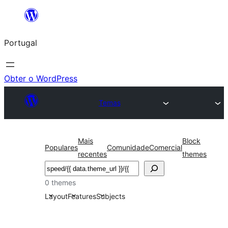
Saltar
para
Portugal
o
conteúdo
Obter o WordPress
Temas
Mais
Block
Populares
Comunidade
Comercial
recentes
themes
Pesquisar
0 themes
Layout
Features
Subjects