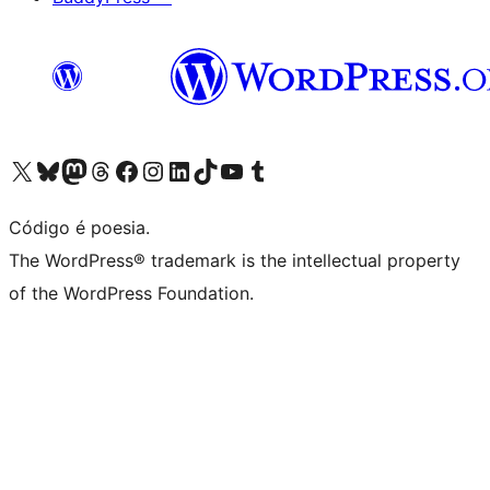
Visite a nossa conta X (antigo Twitter)
Visit our Bluesky account
Visit our Mastodon account
Visit our Threads account
Visite a nossa página do Facebook
Visite a nossa conta no Instagram
Visite a nossa conta no LinkedIn
Visit our TikTok account
Visit our YouTube channel
Visit our Tumblr account
Código é poesia.
The WordPress® trademark is the intellectual property
of the WordPress Foundation.