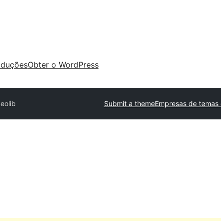
aduções
Obter o WordPress
eolib
Submit a theme
Empresas de temas 