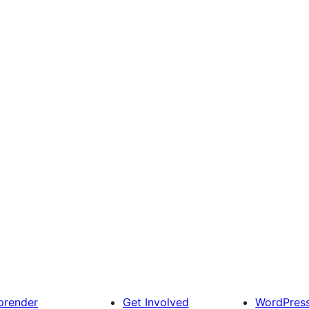
prender
Get Involved
WordPres