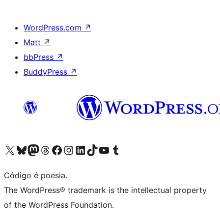
WordPress.com
↗
Matt
↗
bbPress
↗
BuddyPress
↗
Visite a nossa conta X (antigo Twitter)
Visit our Bluesky account
Visit our Mastodon account
Visit our Threads account
Visite a nossa página do Facebook
Visite a nossa conta no Instagram
Visite a nossa conta no LinkedIn
Visit our TikTok account
Visit our YouTube channel
Visit our Tumblr account
Código é poesia.
The WordPress® trademark is the intellectual property
of the WordPress Foundation.