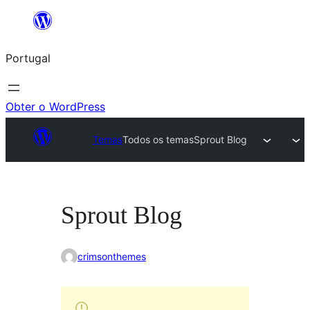
Saltar
para
Portugal
o
conteúdo
Obter o WordPress
Temas
Todos os temas
Sprout Blog
Sprout Blog
crimsonthemes