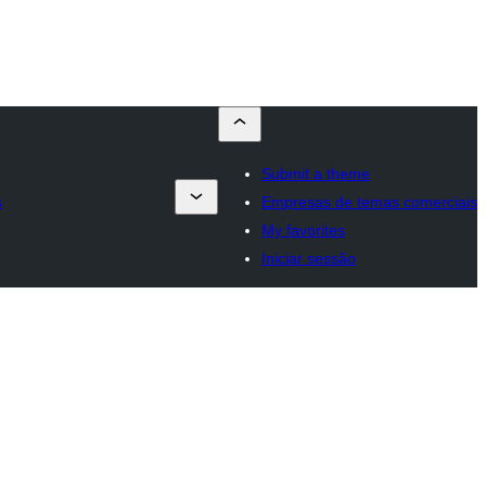
Submit a theme
s
Empresas de temas comerciais
My favorites
Iniciar sessão