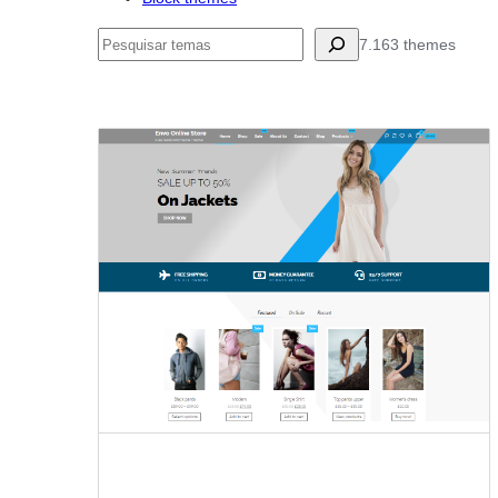
Pesquisar
7.163 themes
Blog