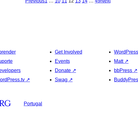
Previous
1
…
10
11
12
13
14
…
49
Next
prender
Get Involved
WordPres
uporte
Events
Matt
↗
evelopers
Donate
↗
bbPress
↗
ordPress.tv
↗
Swag
↗
BuddyPre
Portugal