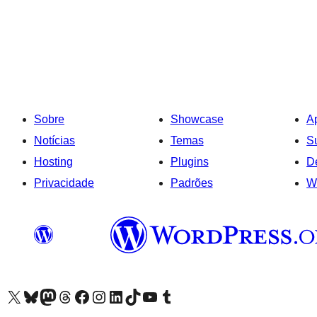
Sobre
Showcase
A
Notícias
Temas
S
Hosting
Plugins
D
Privacidade
Padrões
W
Visite a nossa conta X (antigo Twitter)
Visit our Bluesky account
Visit our Mastodon account
Visit our Threads account
Visite a nossa página do Facebook
Visite a nossa conta no Instagram
Visite a nossa conta no LinkedIn
Visit our TikTok account
Visit our YouTube channel
Visit our Tumblr account