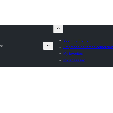
Submit a theme
re
Empresas de temas comerciai
My favorites
Iniciar sessão