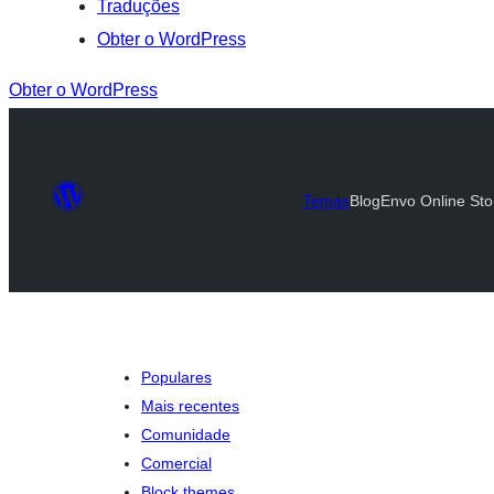
Traduções
Obter o WordPress
Obter o WordPress
Temas
Blog
Envo Online Sto
Populares
Mais recentes
Comunidade
Comercial
Block themes