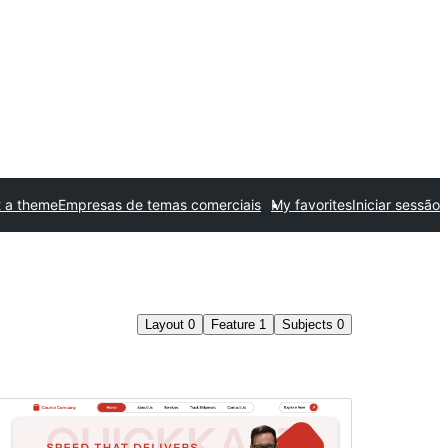
 a theme
Empresas de temas comerciais
My favorites
Iniciar sessão
Layout
0
Feature
1
Subjects
0