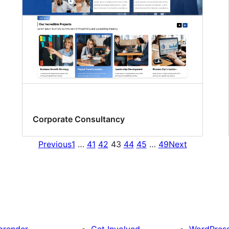
Corporate Consultancy
Previous
1
…
41
42
43
44
45
…
49
Next