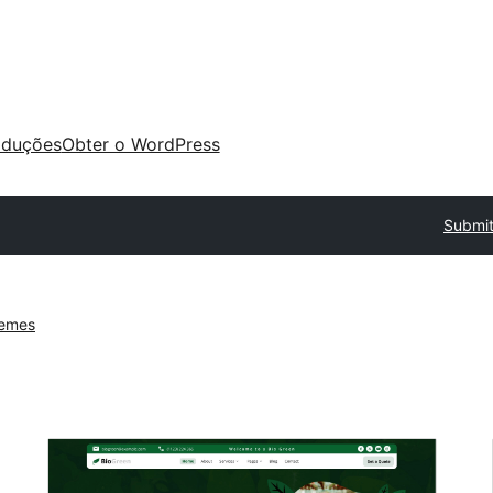
aduções
Obter o WordPress
Submit
hemes