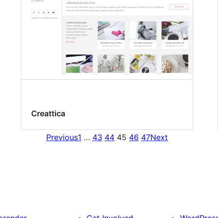
Creattica
Previous
1
…
43
44
45
46
47
Next