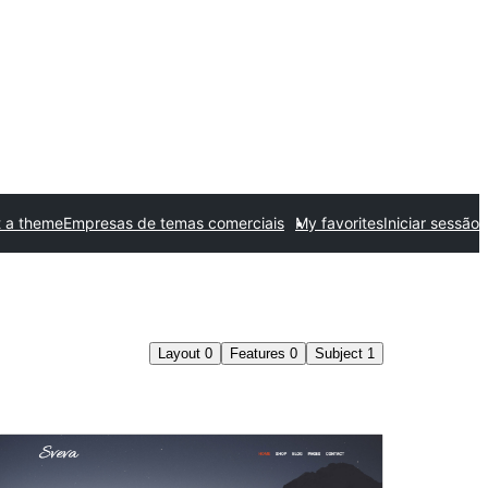
 a theme
Empresas de temas comerciais
My favorites
Iniciar sessão
Layout
0
Features
0
Subject
1