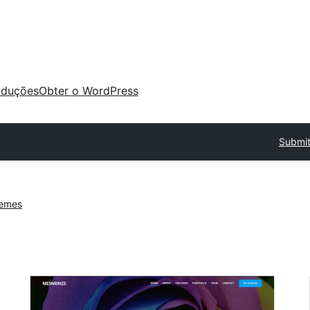
aduções
Obter o WordPress
Submit
hemes