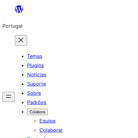
Saltar
para
Portugal
o
conteúdo
Temas
Plugins
Notícias
Suporte
Sobre
Padrões
Colabora
Equipa
Colaborar