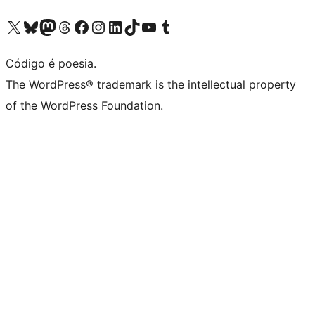
Visite a nossa conta X (antigo Twitter)
Visit our Bluesky account
Visit our Mastodon account
Visit our Threads account
Visite a nossa página do Facebook
Visite a nossa conta no Instagram
Visite a nossa conta no LinkedIn
Visit our TikTok account
Visit our YouTube channel
Visit our Tumblr account
Código é poesia.
The WordPress® trademark is the intellectual property
of the WordPress Foundation.