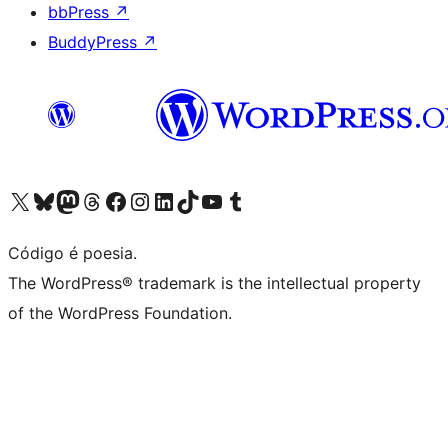
bbPress
↗
BuddyPress
↗
Visite a nossa conta X (antigo Twitter)
Visit our Bluesky account
Visit our Mastodon account
Visit our Threads account
Visite a nossa página do Facebook
Visite a nossa conta no Instagram
Visite a nossa conta no LinkedIn
Visit our TikTok account
Visit our YouTube channel
Visit our Tumblr account
Código é poesia.
The WordPress® trademark is the intellectual property
of the WordPress Foundation.