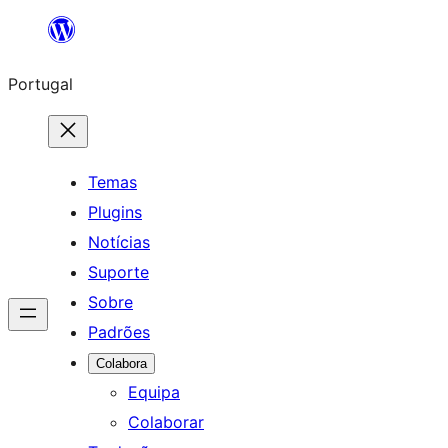
Saltar
para
Portugal
o
conteúdo
Temas
Plugins
Notícias
Suporte
Sobre
Padrões
Colabora
Equipa
Colaborar