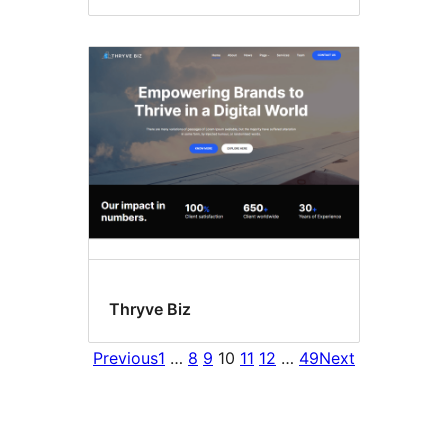
Thryve Biz
Previous
1
…
8
9
10
11
12
…
49
Next