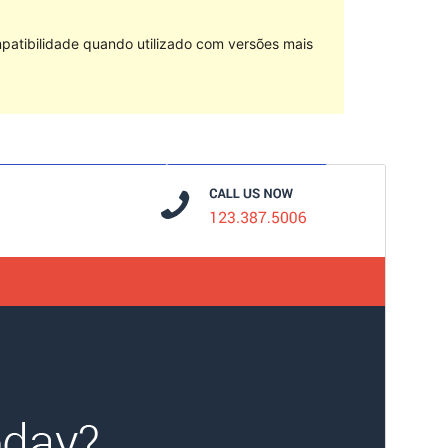
patibilidade quando utilizado com versões mais
Pré-visualizar
Descarregar
Versão
1.1.4
Última actualização
5 de Setembro, 2020
Instalações activas
40+
Versão do WordPress
5.0
Versão do PHP
7.0
Página inicial do tema