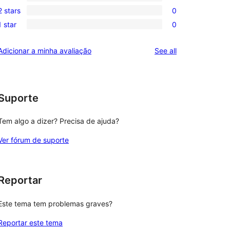
0
reviews
2 stars
0
star
3-
0
reviews
1 star
0
star
2-
0
reviews
star
1-
reviews
Adicionar a minha avaliação
See all
reviews
star
reviews
Suporte
Tem algo a dizer? Precisa de ajuda?
Ver fórum de suporte
Reportar
Este tema tem problemas graves?
Reportar este tema