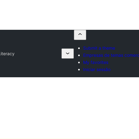
Submit a theme
iteracy
Empresas de temas comerc
My favorites
Iniciar sessão