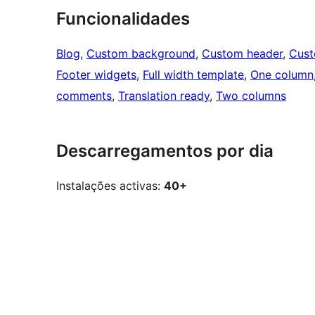
Funcionalidades
Blog
, 
Custom background
, 
Custom header
, 
Cust
Footer widgets
, 
Full width template
, 
One column
comments
, 
Translation ready
, 
Two columns
Descarregamentos por dia
Instalações activas:
40+