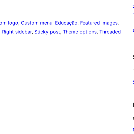
om logo
, 
Custom menu
, 
Educação
, 
Featured images
, 
, 
Right sidebar
, 
Sticky post
, 
Theme options
, 
Threaded