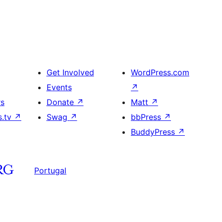
Get Involved
WordPress.com
Events
↗
rs
Donate
↗
Matt
↗
s.tv
↗
Swag
↗
bbPress
↗
BuddyPress
↗
Portugal