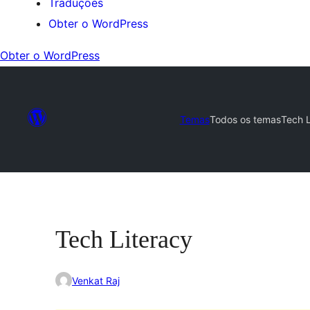
Traduções
Obter o WordPress
Obter o WordPress
Temas
Todos os temas
Tech L
Tech Literacy
Venkat Raj