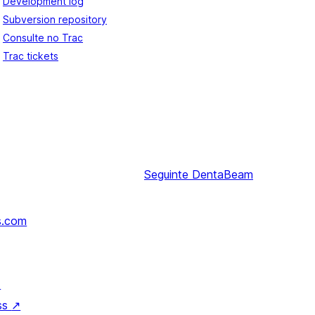
Development log
Subversion repository
Consulte no Trac
Trac tickets
Seguinte
DentaBeam
s.com
↗
ss
↗