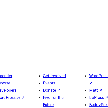
prender
Get Involved
WordPres
uporte
Events
↗
evelopers
Donate
↗
Matt
↗
ordPress.tv
↗
Five for the
bbPress
Future
BuddyPre