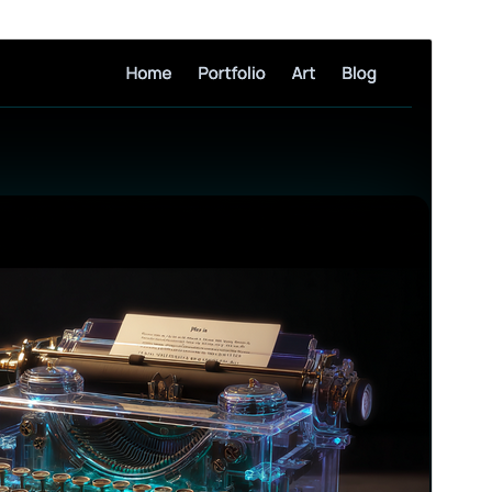
Pré-visualizar
Descarregar
Versão
3.5.1
Última actualização
5 de Junho, 2026
Instalações activas
100+
Versão do WordPress
6.4
Versão do PHP
8.0