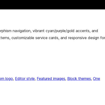
orphism navigation, vibrant cyan/purple/gold accents, and
atterns, customizable service cards, and responsive design fo
om logo
, 
Editor style
, 
Featured images
, 
Block themes
, 
One