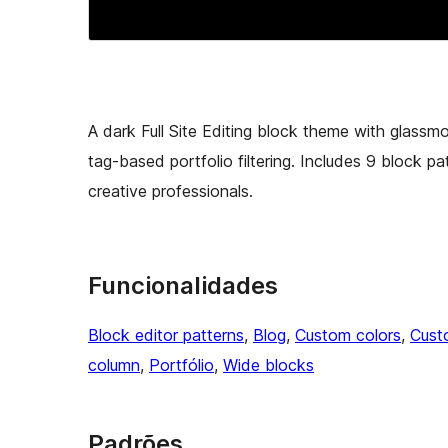
A dark Full Site Editing block theme with glassm
tag-based portfolio filtering. Includes 9 block p
creative professionals.
Funcionalidades
Block editor patterns
, 
Blog
, 
Custom colors
, 
Cust
column
, 
Portfólio
, 
Wide blocks
Padrões