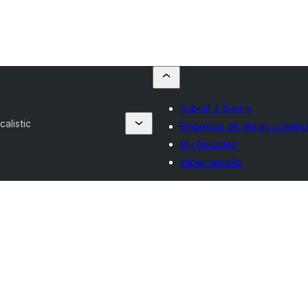
Submit a theme
calistic
Empresas de temas comerci
My favorites
Iniciar sessão