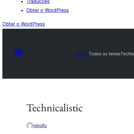
Traduções
Obter o WordPress
Obter o WordPress
Temas
Todos os temas
Techni
Technicalistic
mindfu