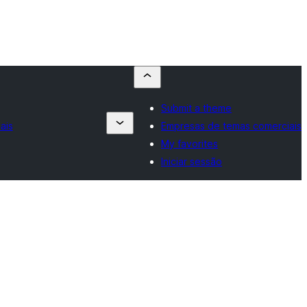
Submit a theme
ais
Empresas de temas comerciais
My favorites
Iniciar sessão