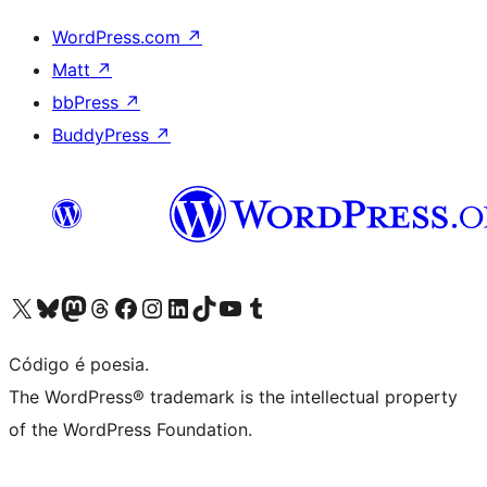
WordPress.com
↗
Matt
↗
bbPress
↗
BuddyPress
↗
Visite a nossa conta X (antigo Twitter)
Visit our Bluesky account
Visit our Mastodon account
Visit our Threads account
Visite a nossa página do Facebook
Visite a nossa conta no Instagram
Visite a nossa conta no LinkedIn
Visit our TikTok account
Visit our YouTube channel
Visit our Tumblr account
Código é poesia.
The WordPress® trademark is the intellectual property
of the WordPress Foundation.