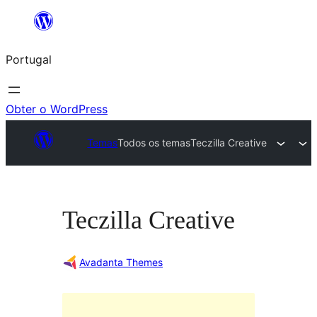
Saltar
para
Portugal
o
conteúdo
Obter o WordPress
Temas
Todos os temas
Teczilla Creative
Teczilla Creative
Avadanta Themes