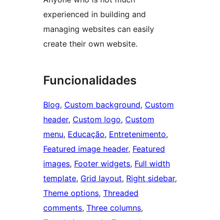
experienced in building and
managing websites can easily
create their own website.
Funcionalidades
Blog
, 
Custom background
, 
Custom
header
, 
Custom logo
, 
Custom
menu
, 
Educação
, 
Entretenimento
, 
Featured image header
, 
Featured
images
, 
Footer widgets
, 
Full width
template
, 
Grid layout
, 
Right sidebar
, 
Theme options
, 
Threaded
comments
, 
Three columns
, 