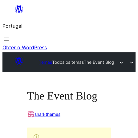
Saltar
para
Portugal
o
conteúdo
Obter o WordPress
Temas
Todos os temas
The Event Blog
The Event Blog
sharkthemes