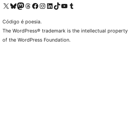
Visite a nossa conta X (antigo Twitter)
Visit our Bluesky account
Visit our Mastodon account
Visit our Threads account
Visite a nossa página do Facebook
Visite a nossa conta no Instagram
Visite a nossa conta no LinkedIn
Visit our TikTok account
Visit our YouTube channel
Visit our Tumblr account
Código é poesia.
The WordPress® trademark is the intellectual property
of the WordPress Foundation.