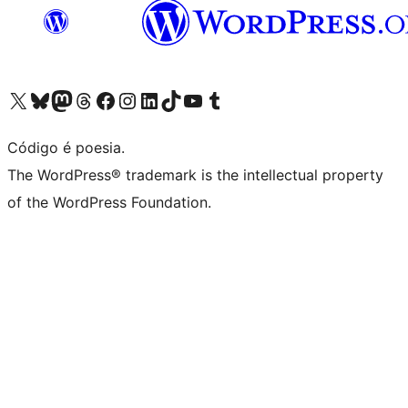
Visite a nossa conta X (antigo Twitter)
Visit our Bluesky account
Visit our Mastodon account
Visit our Threads account
Visite a nossa página do Facebook
Visite a nossa conta no Instagram
Visite a nossa conta no LinkedIn
Visit our TikTok account
Visit our YouTube channel
Visit our Tumblr account
Código é poesia.
The WordPress® trademark is the intellectual property
of the WordPress Foundation.