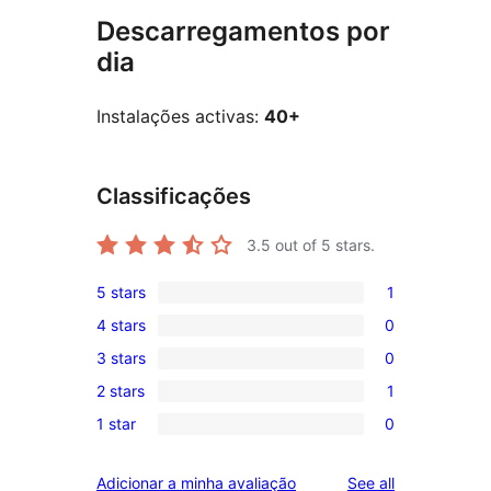
Descarregamentos por
dia
Instalações activas:
40+
Classificações
3.5
out of 5 stars.
5 stars
1
1
4 stars
0
5-
0
3 stars
0
star
4-
0
review
2 stars
1
star
3-
1
reviews
1 star
0
star
2-
0
reviews
star
1-
reviews
Adicionar a minha avaliação
See all
review