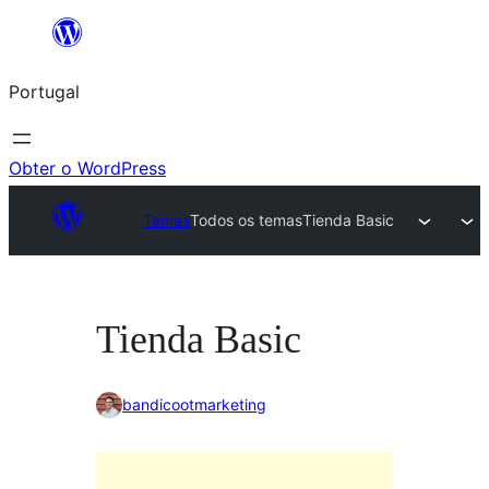
Saltar
para
Portugal
o
conteúdo
Obter o WordPress
Temas
Todos os temas
Tienda Basic
Tienda Basic
bandicootmarketing