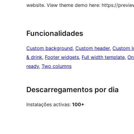
website. View theme demo here: https://preview
Funcionalidades
Custom background
, 
Custom header
, 
Custom l
& drink
, 
Footer widgets
, 
Full width template
, 
On
ready
, 
Two columns
Descarregamentos por dia
Instalações activas:
100+