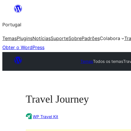
Saltar
para
Portugal
o
conteúdo
Temas
Plugins
Notícias
Suporte
Sobre
Padrões
Colabora
Tr
Obter o WordPress
Temas
Todos os temas
Tra
Travel Journey
WP Travel Kit