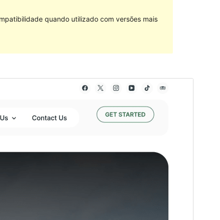
mpatibilidade quando utilizado com versões mais
Pré-visualizar
Descarregar
Tema dependente de
Travelscape
.
Versão
1.0.2
Última actualização
21 de Junho, 2024
Instalações activas
100+
Versão do PHP
5.6
Página inicial do tema