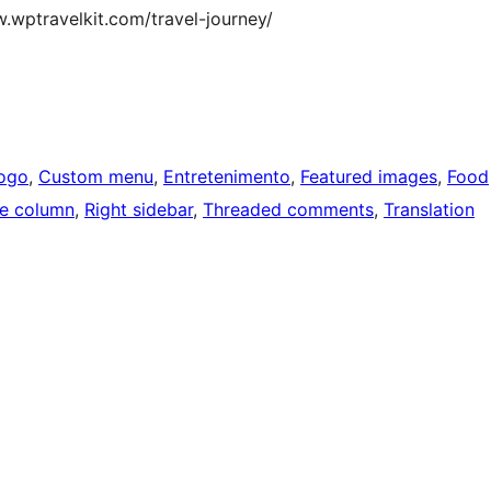
.wptravelkit.com/travel-journey/
ogo
, 
Custom menu
, 
Entretenimento
, 
Featured images
, 
Food
e column
, 
Right sidebar
, 
Threaded comments
, 
Translation