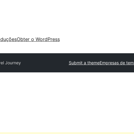
aduções
Obter o WordPress
vel Journey
Submit a theme
Empresas de tem