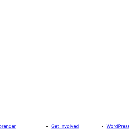
prender
Get Involved
WordPres