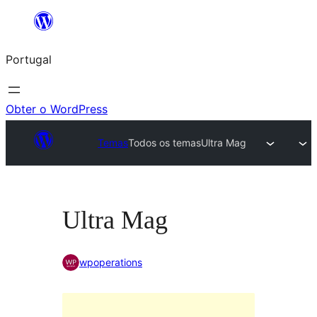
Saltar
para
Portugal
o
conteúdo
Obter o WordPress
Temas
Todos os temas
Ultra Mag
Ultra Mag
wpoperations