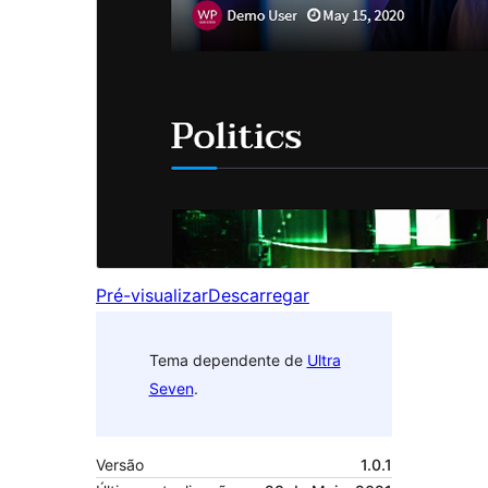
Pré-visualizar
Descarregar
Tema dependente de
Ultra
Seven
.
Versão
1.0.1