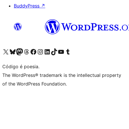
BuddyPress
↗
Visite a nossa conta X (antigo Twitter)
Visit our Bluesky account
Visit our Mastodon account
Visit our Threads account
Visite a nossa página do Facebook
Visite a nossa conta no Instagram
Visite a nossa conta no LinkedIn
Visit our TikTok account
Visit our YouTube channel
Visit our Tumblr account
Código é poesia.
The WordPress® trademark is the intellectual property
of the WordPress Foundation.