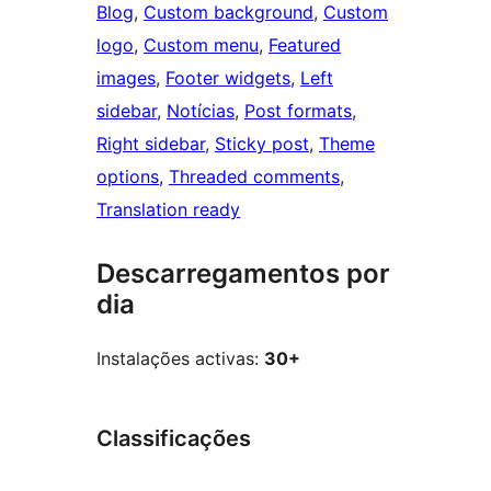
Blog
, 
Custom background
, 
Custom
logo
, 
Custom menu
, 
Featured
images
, 
Footer widgets
, 
Left
sidebar
, 
Notícias
, 
Post formats
, 
Right sidebar
, 
Sticky post
, 
Theme
options
, 
Threaded comments
, 
Translation ready
Descarregamentos por
dia
Instalações activas:
30+
Classificações