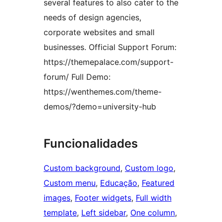
several features to also cater to the
needs of design agencies,
corporate websites and small
businesses. Official Support Forum:
https://themepalace.com/support-
forum/ Full Demo:
https://wenthemes.com/theme-
demos/?demo=university-hub
Funcionalidades
Custom background
, 
Custom logo
, 
Custom menu
, 
Educação
, 
Featured
images
, 
Footer widgets
, 
Full width
template
, 
Left sidebar
, 
One column
, 