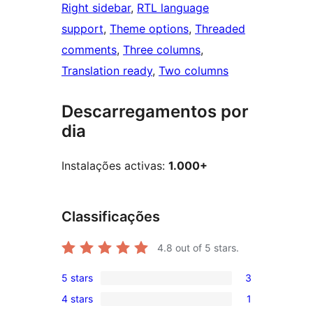
Right sidebar
, 
RTL language
support
, 
Theme options
, 
Threaded
comments
, 
Three columns
, 
Translation ready
, 
Two columns
Descarregamentos por
dia
Instalações activas:
1.000+
Classificações
4.8
out of 5 stars.
5 stars
3
3
4 stars
1
5-
1