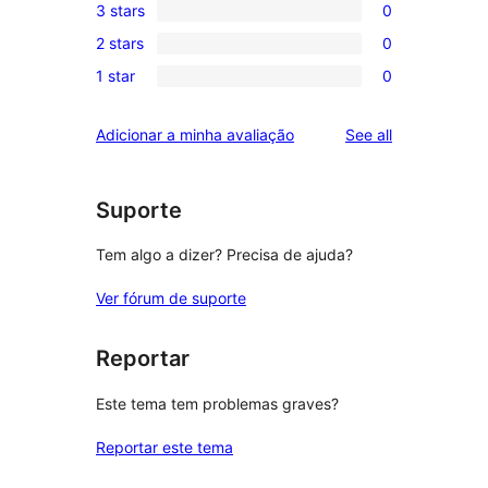
3 stars
0
star
4-
0
reviews
2 stars
0
star
3-
0
review
1 star
0
star
2-
0
reviews
star
1-
reviews
Adicionar a minha avaliação
See all
reviews
star
reviews
Suporte
Tem algo a dizer? Precisa de ajuda?
Ver fórum de suporte
Reportar
Este tema tem problemas graves?
Reportar este tema