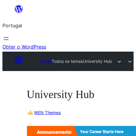
Saltar
para
Portugal
o
conteúdo
Obter o WordPress
Temas
Todos os temas
University Hub
University Hub
WEN Themes