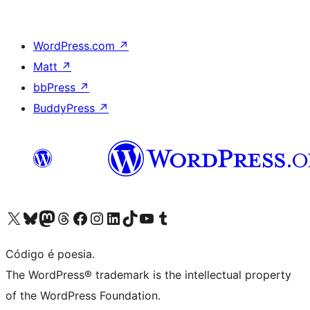
WordPress.com
↗
Matt
↗
bbPress
↗
BuddyPress
↗
Visite a nossa conta X (antigo Twitter)
Visit our Bluesky account
Visit our Mastodon account
Visit our Threads account
Visite a nossa página do Facebook
Visite a nossa conta no Instagram
Visite a nossa conta no LinkedIn
Visit our TikTok account
Visit our YouTube channel
Visit our Tumblr account
Código é poesia.
The WordPress® trademark is the intellectual property
of the WordPress Foundation.