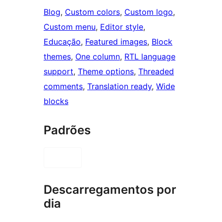
Blog
, 
Custom colors
, 
Custom logo
, 
Custom menu
, 
Editor style
, 
Educação
, 
Featured images
, 
Block
themes
, 
One column
, 
RTL language
support
, 
Theme options
, 
Threaded
comments
, 
Translation ready
, 
Wide
blocks
Padrões
Descarregamentos por
dia