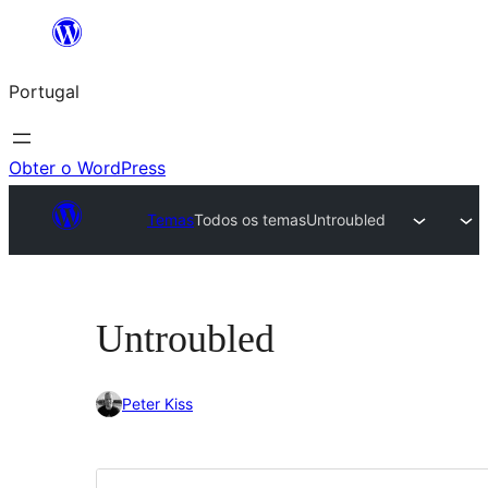
Saltar
para
Portugal
o
conteúdo
Obter o WordPress
Temas
Todos os temas
Untroubled
Untroubled
Peter Kiss