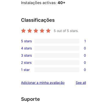
Instalações activas:
40+
Classificações
5
out of 5 stars.
5 stars
1
1
4 stars
0
5-
0
3 stars
0
star
4-
0
review
2 stars
0
star
3-
0
reviews
1 star
0
star
2-
0
reviews
star
1-
reviews
Adicionar a minha avaliação
See all
reviews
star
reviews
Suporte