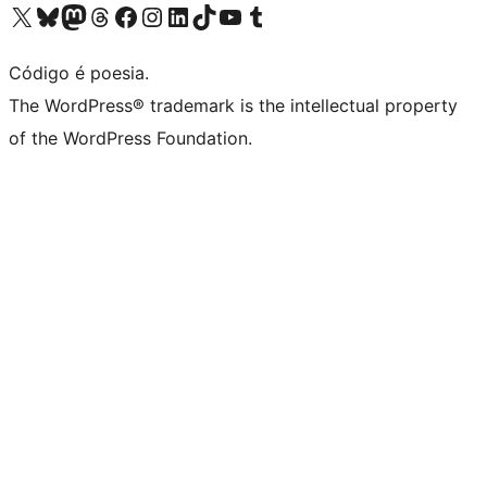
Visite a nossa conta X (antigo Twitter)
Visit our Bluesky account
Visit our Mastodon account
Visit our Threads account
Visite a nossa página do Facebook
Visite a nossa conta no Instagram
Visite a nossa conta no LinkedIn
Visit our TikTok account
Visit our YouTube channel
Visit our Tumblr account
Código é poesia.
The WordPress® trademark is the intellectual property
of the WordPress Foundation.