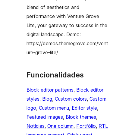
blend of aesthetics and
performance with Venture Grove
Lite, your gateway to success in the
digital landscape. Demo:
https://demos.themegrove.com/vent
ure-grove-lite/
Funcionalidades
Block editor patterns
, 
Block editor
styles
, 
Blog
, 
Custom colors
, 
Custom
logo
, 
Custom menu
, 
Editor style
, 
Featured images
, 
Block themes
, 
Notícias
, 
One column
, 
Portfólio
, 
RTL
language support
, 
Sticky post
, 