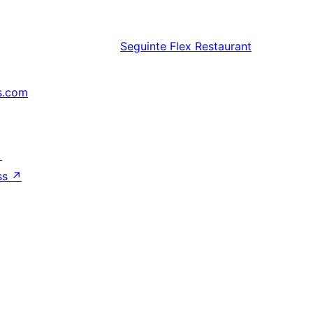
Seguinte
Flex Restaurant
s.com
↗
ss
↗