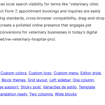
 local search visibility for terms like “veterinary clinic
t Form 7, appointment bookings and inquiries are easily
ing standards, cross-browser compatibility, drag-and-drop
 create a polished online presence that engages pet
onversions for veterinary businesses in today’s digital
t/vw-veterinary-hospital-pro/.
 
Custom colors
, 
Custom logo
, 
Custom menu
, 
Editor style
, 
, 
Block themes
, 
Grid layout
, 
Left sidebar
, 
One column
, 
ge support
, 
Sticky post
, 
Variações de estilo
, 
Template
ranslation ready
, 
Two columns
, 
Wide blocks