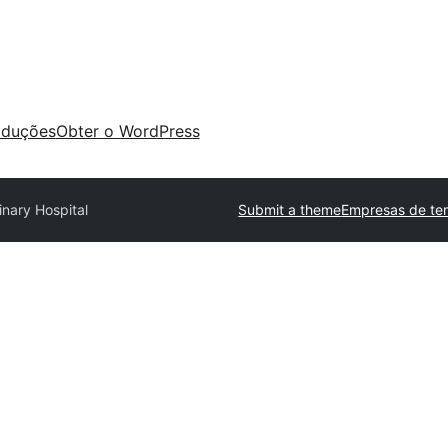
aduções
Obter o WordPress
inary Hospital
Submit a theme
Empresas de te