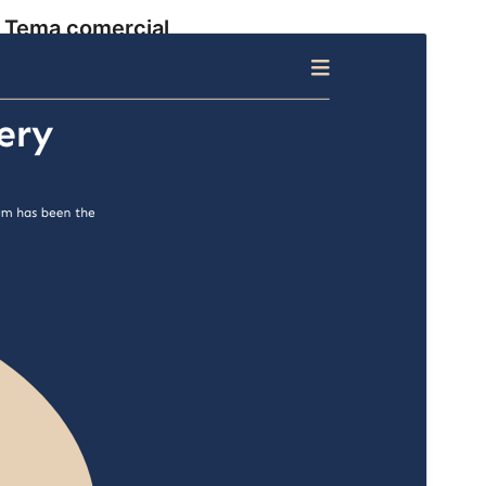
Tema comercial
Este tema é gratuito, mas oferece actualizações ou
suporte comercial pagos.
Ver suporte
Pré-visualizar
Descarregar
Versão
1.2.8
Última actualização
1 de Agosto, 2026
Instalações activas
100+
Versão do WordPress
5.9
Versão do PHP
5.6
Página inicial do tema