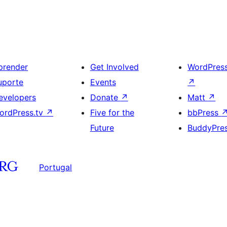
prender
Get Involved
WordPres
uporte
Events
↗
evelopers
Donate
↗
Matt
↗
ordPress.tv
↗
Five for the
bbPress
Future
BuddyPre
Portugal