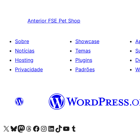
Anterior
FSE Pet Shop
Sobre
Showcase
A
Notícias
Temas
S
Hosting
Plugins
D
Privacidade
Padrões
W
Visite a nossa conta X (antigo Twitter)
Visit our Bluesky account
Visit our Mastodon account
Visit our Threads account
Visite a nossa página do Facebook
Visite a nossa conta no Instagram
Visite a nossa conta no LinkedIn
Visit our TikTok account
Visit our YouTube channel
Visit our Tumblr account