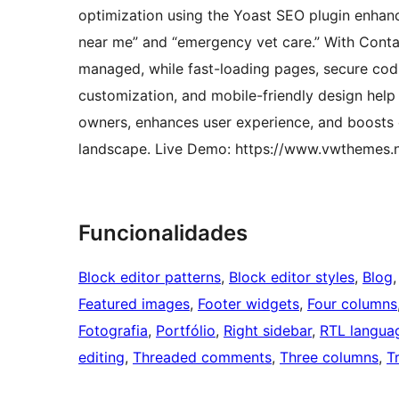
optimization using the Yoast SEO plugin enhances
near me” and “emergency vet care.” With Contac
managed, while fast-loading pages, secure cod
customization, and mobile-friendly design help
owners, enhances user experience, and boosts c
landscape. Live Demo: https://www.vwthemes.ne
Funcionalidades
Block editor patterns
, 
Block editor styles
, 
Blog
,
Featured images
, 
Footer widgets
, 
Four columns
Fotografia
, 
Portfólio
, 
Right sidebar
, 
RTL langua
editing
, 
Threaded comments
, 
Three columns
, 
T