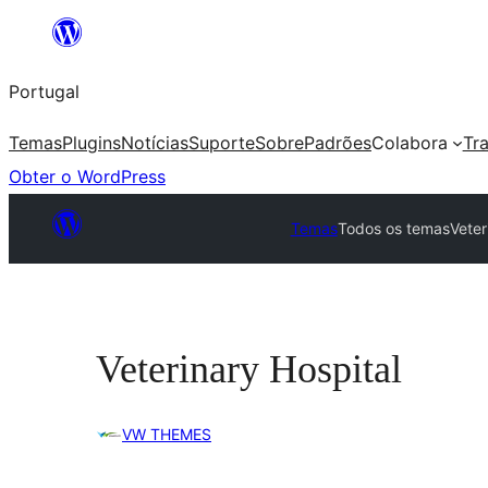
Saltar
para
Portugal
o
conteúdo
Temas
Plugins
Notícias
Suporte
Sobre
Padrões
Colabora
Tr
Obter o WordPress
Temas
Todos os temas
Veter
Veterinary Hospital
VW THEMES