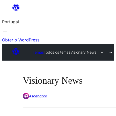
Saltar
para
Portugal
o
conteúdo
Obter o WordPress
Temas
Todos os temas
Visionary News
Visionary News
Ascendoor