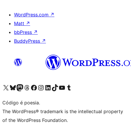
WordPress.com
↗
Matt
↗
bbPress
↗
BuddyPress
↗
Visite a nossa conta X (antigo Twitter)
Visit our Bluesky account
Visit our Mastodon account
Visit our Threads account
Visite a nossa página do Facebook
Visite a nossa conta no Instagram
Visite a nossa conta no LinkedIn
Visit our TikTok account
Visit our YouTube channel
Visit our Tumblr account
Código é poesia.
The WordPress® trademark is the intellectual property
of the WordPress Foundation.