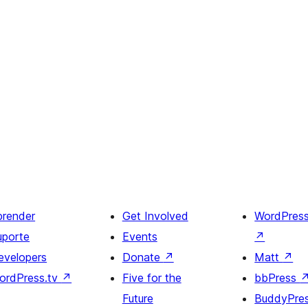
prender
Get Involved
WordPres
uporte
Events
↗
evelopers
Donate
↗
Matt
↗
ordPress.tv
↗
Five for the
bbPress
Future
BuddyPre