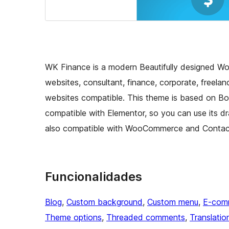
WK Finance is a modern Beautifully designed Wor
websites, consultant, finance, corporate, freela
websites compatible. This theme is based on Boots
compatible with Elementor, so you can use its dr
also compatible with WooCommerce and Contac
Funcionalidades
Blog
, 
Custom background
, 
Custom menu
, 
E-com
Theme options
, 
Threaded comments
, 
Translatio