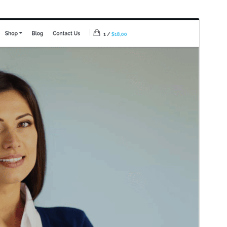
Pré-visualizar
Descarregar
Versão
1.0.4
Última actualização
28 de Outubro, 2024
Instalações activas
60+
Versão do PHP
5.6
Página inicial do tema