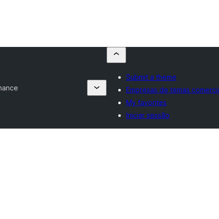
Submit a theme
nance
Empresas de temas comerci
My favorites
Iniciar sessão