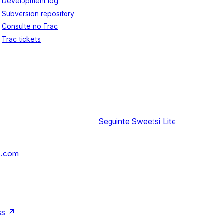
Development log
Subversion repository
Consulte no Trac
Trac tickets
Seguinte
Sweetsi Lite
s.com
↗
ss
↗