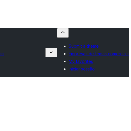
Submit a theme
ais
Empresas de temas comerciais
My favorites
Iniciar sessão