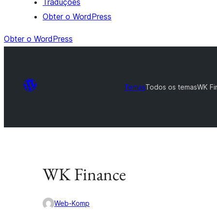
Traduções
Obter o WordPress
Obter o WordPress
Temas
Todos os temas
WK Fi
WK Finance
Web-Komp