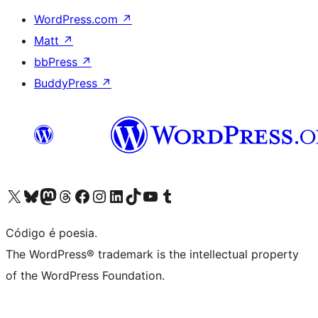
WordPress.com
↗
Matt
↗
bbPress
↗
BuddyPress
↗
Visite a nossa conta X (antigo Twitter)
Visit our Bluesky account
Visit our Mastodon account
Visit our Threads account
Visite a nossa página do Facebook
Visite a nossa conta no Instagram
Visite a nossa conta no LinkedIn
Visit our TikTok account
Visit our YouTube channel
Visit our Tumblr account
Código é poesia.
The WordPress® trademark is the intellectual property
of the WordPress Foundation.