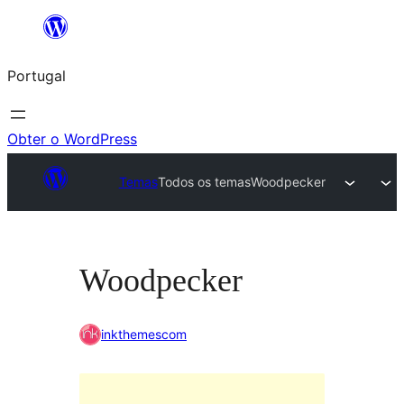
Saltar
para
Portugal
o
conteúdo
Obter o WordPress
Temas
Todos os temas
Woodpecker
Woodpecker
inkthemescom