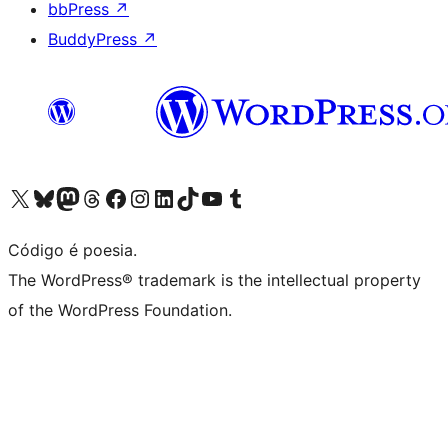
bbPress
↗
BuddyPress
↗
Visite a nossa conta X (antigo Twitter)
Visit our Bluesky account
Visit our Mastodon account
Visit our Threads account
Visite a nossa página do Facebook
Visite a nossa conta no Instagram
Visite a nossa conta no LinkedIn
Visit our TikTok account
Visit our YouTube channel
Visit our Tumblr account
Código é poesia.
The WordPress® trademark is the intellectual property
of the WordPress Foundation.