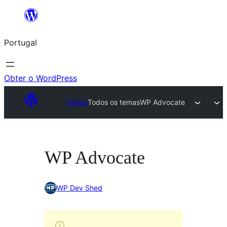
Saltar
para
Portugal
o
conteúdo
Obter o WordPress
Temas
Todos os temas
WP Advocate
WP Advocate
WP Dev Shed