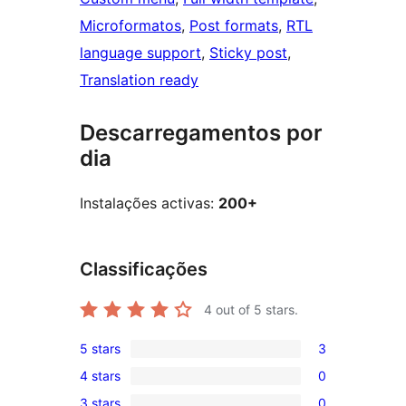
Microformatos
, 
Post formats
, 
RTL
language support
, 
Sticky post
, 
Translation ready
Descarregamentos por
dia
Instalações activas:
200+
Classificações
4
out of 5 stars.
5 stars
3
3
4 stars
0
5-
0
3 stars
0
star