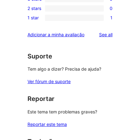
4-
0
reviews
2 stars
0
star
3-
0
reviews
1 star
1
star
2-
1
reviews
star
1-
reviews
Adicionar a minha avaliação
See all
reviews
star
review
Suporte
Tem algo a dizer? Precisa de ajuda?
Ver fórum de suporte
Reportar
Este tema tem problemas graves?
Reportar este tema