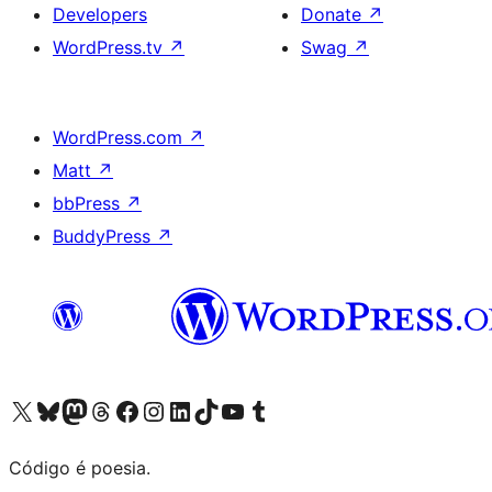
Developers
Donate
↗
WordPress.tv
↗
Swag
↗
WordPress.com
↗
Matt
↗
bbPress
↗
BuddyPress
↗
Visite a nossa conta X (antigo Twitter)
Visit our Bluesky account
Visit our Mastodon account
Visit our Threads account
Visite a nossa página do Facebook
Visite a nossa conta no Instagram
Visite a nossa conta no LinkedIn
Visit our TikTok account
Visit our YouTube channel
Visit our Tumblr account
Código é poesia.