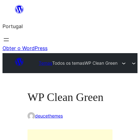
Saltar
para
Portugal
o
conteúdo
Obter o WordPress
Temas
Todos os temas
WP Clean Green
WP Clean Green
deucethemes