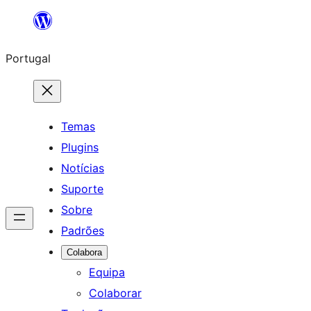
Saltar
para
Portugal
o
conteúdo
Temas
Plugins
Notícias
Suporte
Sobre
Padrões
Colabora
Equipa
Colaborar