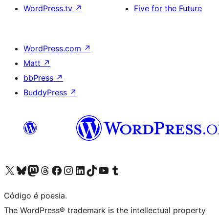
WordPress.tv
↗
Five for the Future
WordPress.com
↗
Matt
↗
bbPress
↗
BuddyPress
↗
Visite a nossa conta X (antigo Twitter)
Visit our Bluesky account
Visit our Mastodon account
Visit our Threads account
Visite a nossa página do Facebook
Visite a nossa conta no Instagram
Visite a nossa conta no LinkedIn
Visit our TikTok account
Visit our YouTube channel
Visit our Tumblr account
Código é poesia.
The WordPress® trademark is the intellectual property