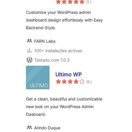
WordPress admin
(1
)
and dashboard
Customize your WordPress admin
design
dashboard design effortlessly with Easy
Backend-Style.
FARN Labs
100+ instalações activas
Testado com 7.0.2
Ultimo WP
classificações
(5
)
Get a clean, beautiful and customizable
new look on your WordPress Admin
Dasboard.
Arindo Duque