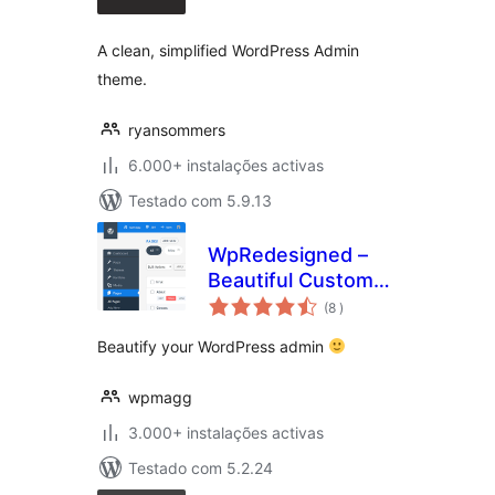
A clean, simplified WordPress Admin
theme.
ryansommers
6.000+ instalações activas
Testado com 5.9.13
WpRedesigned –
Beautiful Custom
classificações
Admin Theme
(8
)
Beautify your WordPress admin
wpmagg
3.000+ instalações activas
Testado com 5.2.24