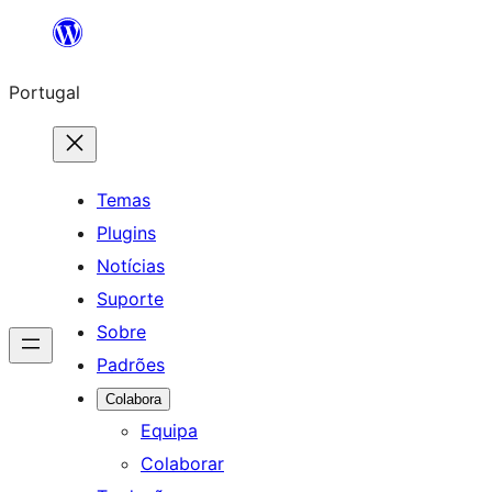
Saltar
para
Portugal
o
conteúdo
Temas
Plugins
Notícias
Suporte
Sobre
Padrões
Colabora
Equipa
Colaborar