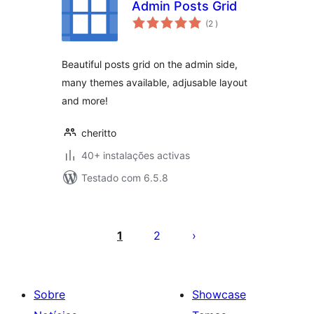
Admin Posts Grid
classificações
(2
)
Beautiful posts grid on the admin side,
many themes available, adjusable layout
and more!
cheritto
40+ instalações activas
Testado com 6.5.8
Paginação
dos
1
2
conteúdos
Sobre
Showcase