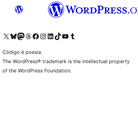
Visite a nossa conta X (antigo Twitter)
Visit our Bluesky account
Visit our Mastodon account
Visit our Threads account
Visite a nossa página do Facebook
Visite a nossa conta no Instagram
Visite a nossa conta no LinkedIn
Visit our TikTok account
Visit our YouTube channel
Visit our Tumblr account
Código é poesia.
The WordPress® trademark is the intellectual property
of the WordPress Foundation.