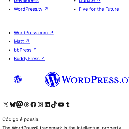
Developers
Donate
↗
WordPress.tv
↗
Five for the Future
WordPress.com
↗
Matt
↗
bbPress
↗
BuddyPress
↗
Visite a nossa conta X (antigo Twitter)
Visit our Bluesky account
Visit our Mastodon account
Visit our Threads account
Visite a nossa página do Facebook
Visite a nossa conta no Instagram
Visite a nossa conta no LinkedIn
Visit our TikTok account
Visit our YouTube channel
Visit our Tumblr account
Código é poesia.
The WordPress® trademark is the intellectual property