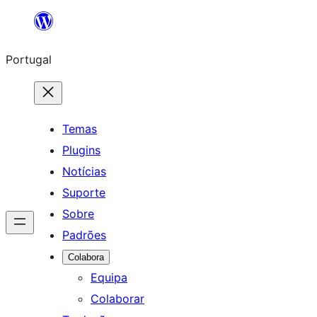
Saltar
para
Portugal
o
conteúdo
Temas
Plugins
Notícias
Suporte
Sobre
Padrões
Colabora
Equipa
Colaborar