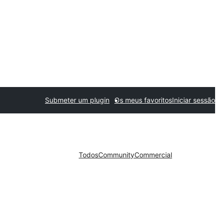
Submeter um plugin
Os meus favoritos
Iniciar sessão
Todos
Community
Commercial