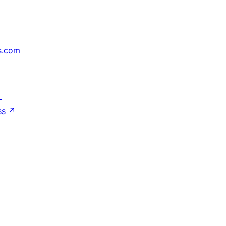
s.com
↗
ss
↗