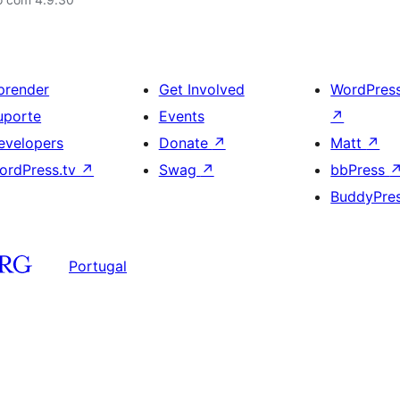
prender
Get Involved
WordPres
uporte
Events
↗
evelopers
Donate
↗
Matt
↗
ordPress.tv
↗
Swag
↗
bbPress
BuddyPre
Portugal