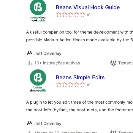
Beans Visual Hook Guide
classificações
(0
)
A useful companion tool for theme development with t
possible Markup Action Hooks made available by the
Jeff Cleverley
10+ instalações activas
Testad
Beans Simple Edits
classificações
(0
)
A plugin to let you edit three of the most commonly mo
the post-info (byline), the post-meta, and the footer ar
Jeff Cleverley
Menos de 10 instalações activas
Testad