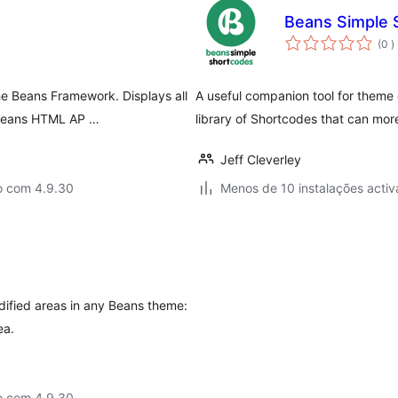
Beans Simple 
c
(0
)
he Beans Framework. Displays all
A useful companion tool for them
 Beans HTML AP …
library of Shortcodes that can mor
Jeff Cleverley
o com 4.9.30
Menos de 10 instalações activ
dified areas in any Beans theme:
ea.
o com 4.9.30