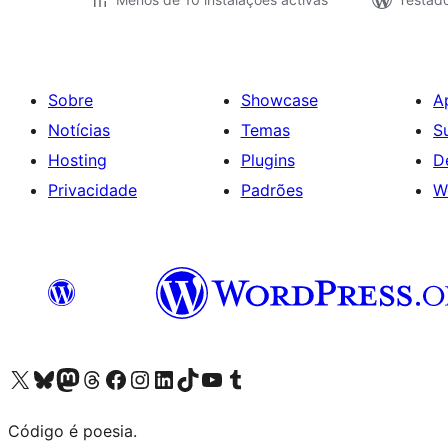
Sobre
Showcase
A
Notícias
Temas
S
Hosting
Plugins
D
Privacidade
Padrões
W
Visite a nossa conta X (antigo Twitter)
Visit our Bluesky account
Visit our Mastodon account
Visit our Threads account
Visite a nossa página do Facebook
Visite a nossa conta no Instagram
Visite a nossa conta no LinkedIn
Visit our TikTok account
Visit our YouTube channel
Visit our Tumblr account
Código é poesia.