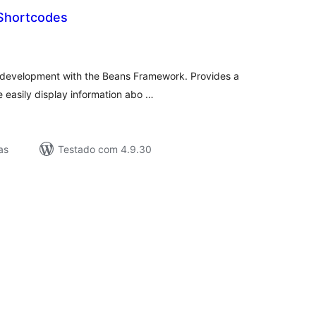
Shortcodes
lassificações
e development with the Beans Framework. Provides a
e easily display information abo …
as
Testado com 4.9.30