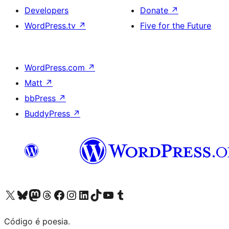
Developers
Donate
↗
WordPress.tv
↗
Five for the Future
WordPress.com
↗
Matt
↗
bbPress
↗
BuddyPress
↗
Visite a nossa conta X (antigo Twitter)
Visit our Bluesky account
Visit our Mastodon account
Visit our Threads account
Visite a nossa página do Facebook
Visite a nossa conta no Instagram
Visite a nossa conta no LinkedIn
Visit our TikTok account
Visit our YouTube channel
Visit our Tumblr account
Código é poesia.