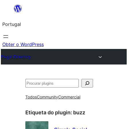
Saltar
para
Portugal
o
conteúdo
Obter o WordPress
Plugin Directory
Pesquisar
Todos
Community
Commercial
Etiqueta do plugin:
buzz