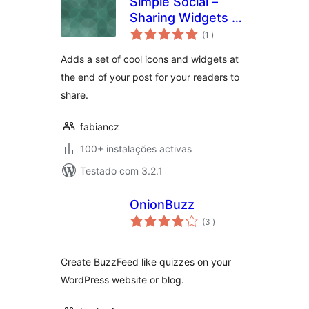
Simple Social –
Sharing Widgets &
classificações
Icons Updated
(1
)
Adds a set of cool icons and widgets at
the end of your post for your readers to
share.
fabiancz
100+ instalações activas
Testado com 3.2.1
OnionBuzz
classificações
(3
)
Create BuzzFeed like quizzes on your
WordPress website or blog.