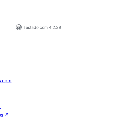
Testado com 4.2.39
s.com
↗
ss
↗