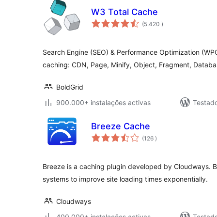
W3 Total Cache
classificações
(5.420
)
Search Engine (SEO) & Performance Optimization (WPO
caching: CDN, Page, Minify, Object, Fragment, Databa
BoldGrid
900.000+ instalações activas
Testad
Breeze Cache
classificações
(126
)
Breeze is a caching plugin developed by Cloudways. 
systems to improve site loading times exponentially.
Cloudways
400.000+ instalações activas
Testad