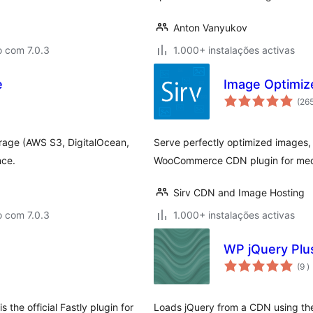
Anton Vanyukov
o com 7.0.3
1.000+ instalações activas
e
Image Optimize
(26
orage (AWS S3, DigitalOcean,
Serve perfectly optimized images,
nce.
WooCommerce CDN plugin for med
Sirv CDN and Image Hosting
o com 7.0.3
1.000+ instalações activas
WP jQuery Plu
c
(9
)
 the official Fastly plugin for
Loads jQuery from a CDN using the 