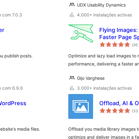
UDX Usability Dynamics
o com 7.0.3
4.000+ instalações activas
er
Flying Images:
Faster Page S
(26
ou publish posts.
Optimize and lazy load images to 
performance, delivering a faster 
Gijo Varghese
o com 6.9.6
3.000+ instalações activas
 WordPress
Offload, AI & 
(33
bsite's media files.
Offload you media library images to
optimize and deliver images in a f