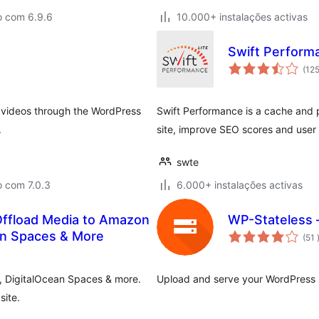
o com 6.9.6
10.000+ instalações activas
Swift Performa
(12
p videos through the WordPress
Swift Performance is a cache and 
.
site, improve SEO scores and user
swte
o com 7.0.3
6.000+ instalações activas
Offload Media to Amazon
WP-Stateless 
ean Spaces & More
(51
, DigitalOcean Spaces & more.
Upload and serve your WordPress m
site.