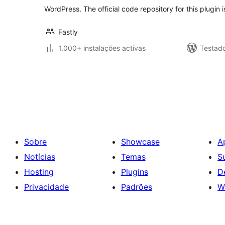
WordPress. The official code repository for this plugin 
Fastly
1.000+ instalações activas
Testad
Paginação
dos
conteúdos
Sobre
Showcase
A
Notícias
Temas
S
Hosting
Plugins
D
Privacidade
Padrões
W