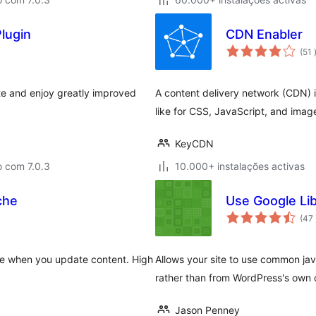
lugin
CDN Enabler
(51
e and enjoy greatly improved
A content delivery network (CDN) i
like for CSS, JavaScript, and imag
KeyCDN
o com 7.0.3
10.000+ instalações activas
che
Use Google Lib
(47
ge when you update content. High
Allows your site to use common jav
rather than from WordPress's own 
Jason Penney