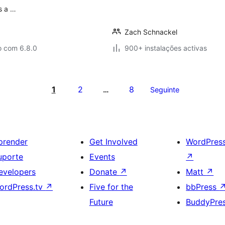
is a …
Zach Schnackel
o com 6.8.0
900+ instalações activas
1
2
8
…
Seguinte
prender
Get Involved
WordPres
uporte
Events
↗
evelopers
Donate
↗
Matt
↗
ordPress.tv
↗
Five for the
bbPress
Future
BuddyPre