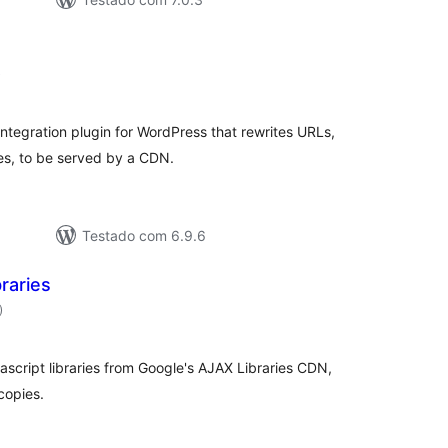
classificações
)
ntegration plugin for WordPress that rewrites URLs,
es, to be served by a CDN.
Testado com 6.9.6
raries
classificações
)
ascript libraries from Google's AJAX Libraries CDN,
copies.