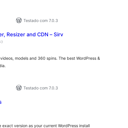
Testado com 7.0.3
r, Resizer and CDN – Sirv
classificações
5
)
 videos, models and 360 spins. The best WordPress &
ia.
Testado com 7.0.3
s
lassificações
exact version as your current WordPress install