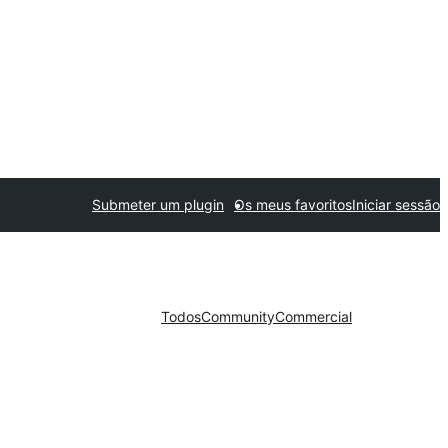
Submeter um plugin
Os meus favoritos
Iniciar sessão
Todos
Community
Commercial