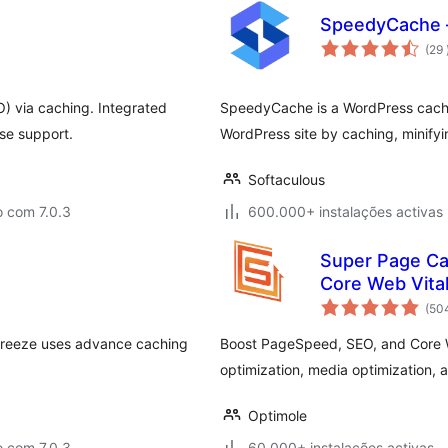
SpeedyCache –
(29
) via caching. Integrated
SpeedyCache is a WordPress cache
se support.
WordPress site by caching, minify
Softaculous
o com 7.0.3
600.000+ instalações activas
Super Page Ca
Core Web Vita
(50
Breeze uses advance caching
Boost PageSpeed, SEO, and Core W
optimization, media optimization, 
Optimole
o com 7.0.3
60.000+ instalações activas