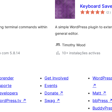
Keyboard Sav
c
(2
)
ing terminal commands within
A simple WordPress plugin to exten
general editor.
Timothy Wood
o com 5.8.14
10+ instalações activas
prender
Get Involved
WordPres
uporte
Events
↗
evelopers
Donate
↗
Matt
↗
ordPress.tv
↗
Swag
↗
bbPress
BuddyPre