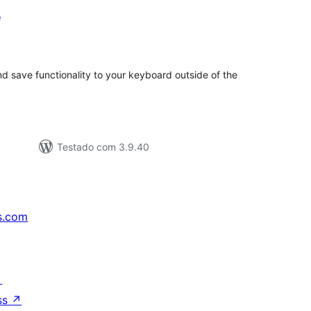
e
lassificações
d save functionality to your keyboard outside of the
Testado com 3.9.40
s.com
↗
ss
↗