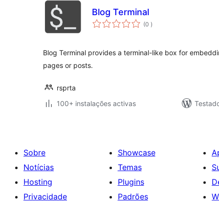
Blog Terminal
classificações
(0
)
Blog Terminal provides a terminal-like box for embedd
pages or posts.
rsprta
100+ instalações activas
Testad
Sobre
Showcase
A
Notícias
Temas
S
Hosting
Plugins
D
Privacidade
Padrões
W