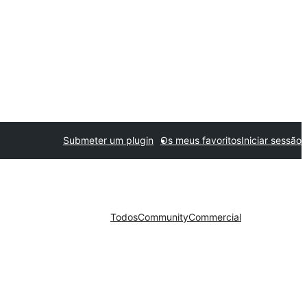
Submeter um plugin
Os meus favoritos
Iniciar sessão
Todos
Community
Commercial