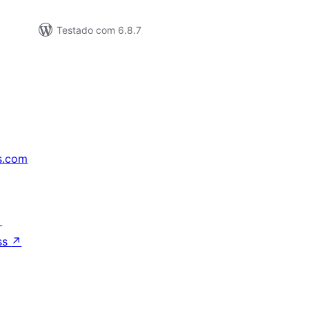
Testado com 6.8.7
s.com
↗
ss
↗