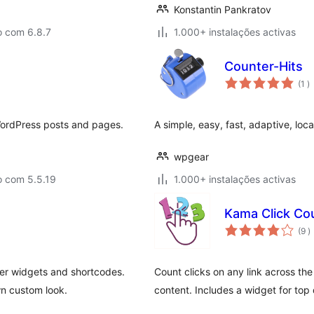
Konstantin Pankratov
o com 6.8.7
1.000+ instalações activas
Counter-Hits
c
(1
)
WordPress posts and pages.
A simple, easy, fast, adaptive, local
wpgear
o com 5.5.19
1.000+ instalações activas
Kama Click Co
c
(9
)
ter widgets and shortcodes.
Count clicks on any link across the
wn custom look.
content. Includes a widget for top