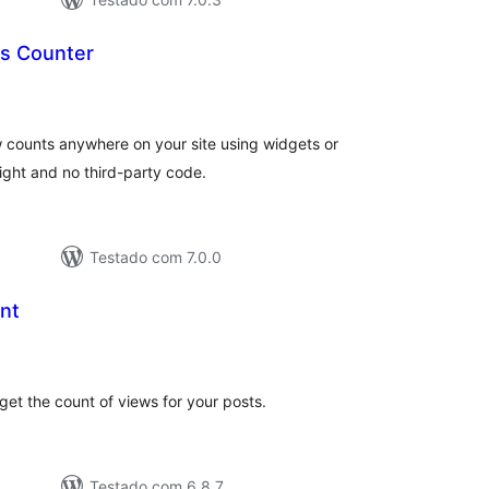
ts Counter
lassificações
w counts anywhere on your site using widgets or
ight and no third-party code.
Testado com 7.0.0
nt
classificações
)
get the count of views for your posts.
Testado com 6.8.7