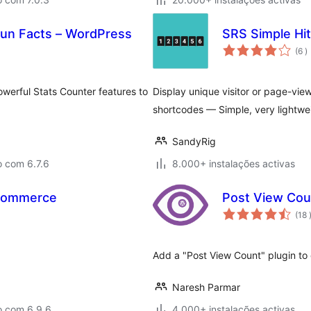
un Facts – WordPress
SRS Simple Hi
c
(6
)
werful Stats Counter features to
Display unique visitor or page-vie
shortcodes — Simple, very lightwe
SandyRig
o com 6.7.6
8.000+ instalações activas
oCommerce
Post View Cou
(18
Add a "Post View Count" plugin to 
Naresh Parmar
o com 6.9.6
4.000+ instalações activas