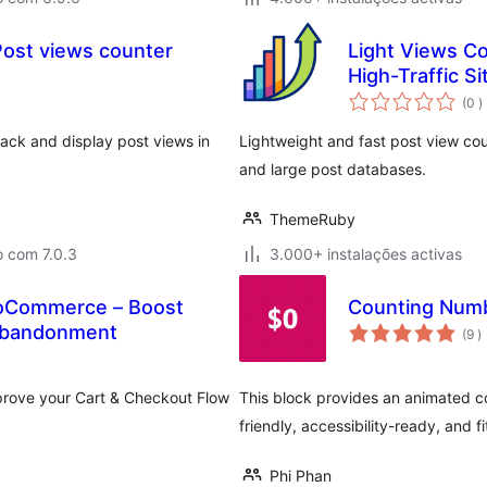
ost views counter
Light Views Co
High-Traffic Si
c
(0
)
track and display post views in
Lightweight and fast post view count
and large post databases.
ThemeRuby
o com 7.0.3
3.000+ instalações activas
oCommerce – Boost
Counting Numb
c
Abandonment
(9
)
rove your Cart & Checkout Flow
This block provides an animated cou
friendly, accessibility-ready, and f
Phi Phan