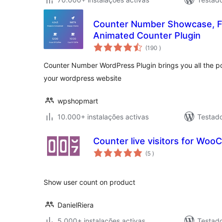
Counter Number Showcase, F
Animated Counter Plugin
classificações
(190
)
Counter Number WordPress Plugin brings you all the po
your wordpress website
wpshopmart
10.000+ instalações activas
Testad
Counter live visitors for Wo
classificações
(5
)
Show user count on product
DanielRiera
5.000+ instalações activas
Testad