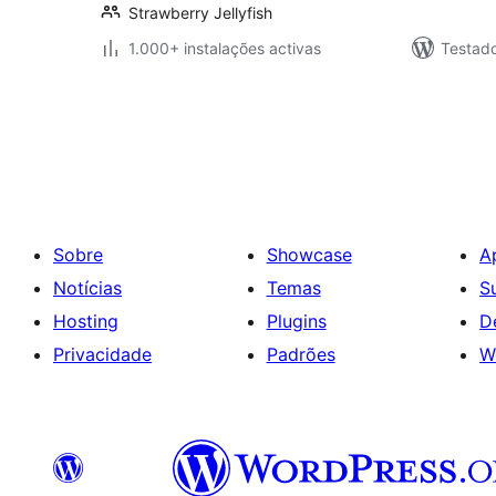
Strawberry Jellyfish
1.000+ instalações activas
Testad
Paginação
dos
conteúdos
Sobre
Showcase
A
Notícias
Temas
S
Hosting
Plugins
D
Privacidade
Padrões
W