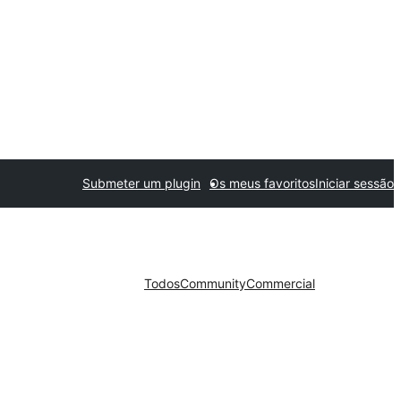
Submeter um plugin
Os meus favoritos
Iniciar sessão
Todos
Community
Commercial