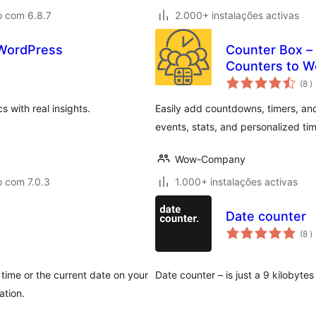
o com 6.8.7
2.000+ instalações activas
r WordPress
Counter Box –
Counters to W
c
(8
)
s with real insights.
Easily add countdowns, timers, and 
events, stats, and personalized t
Wow-Company
o com 7.0.3
1.000+ instalações activas
Date counter
c
(8
)
 time or the current date on your
Date counter – is just a 9 kilobyte
ation.