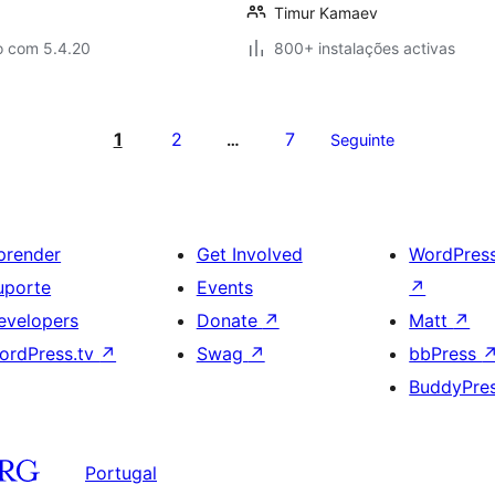
Timur Kamaev
o com 5.4.20
800+ instalações activas
1
2
7
…
Seguinte
prender
Get Involved
WordPres
uporte
Events
↗
evelopers
Donate
↗
Matt
↗
ordPress.tv
↗
Swag
↗
bbPress
BuddyPre
Portugal