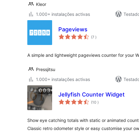
Kleor
1.000+ instalações activas
Testad
Pageviews
classificações
(7
)
A simple and lightweight pageviews counter for your 
Pressjitsu
1.000+ instalações activas
Testad
Jellyfish Counter Widget
classificações
(10
)
Show eye catching totals with static or animated coun
Classic retro odometer style or easy customise your o