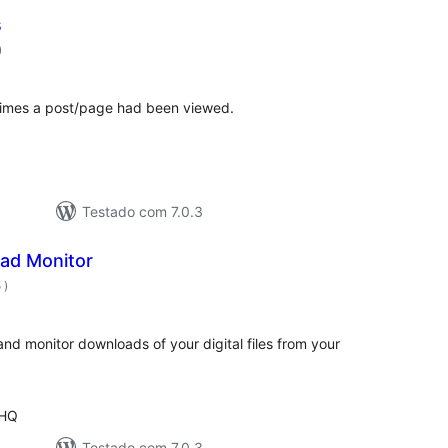
s
classificações
)
times a post/page had been viewed.
Testado com 7.0.3
ad Monitor
classificações
5
)
nd monitor downloads of your digital files from your
 HQ
Testado com 7.0.3