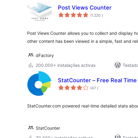
Post Views Counter
classificações
(1.220
)
Post Views Counter allows you to collect and display 
other content has been viewed in a simple, fast and rel
dFactory
200.000+ instalações activas
Testad
StatCounter – Free Real Time 
classificações
(47
)
StatCounter.com powered real-time detailed stats about
StatCounter
70.000+ instalações activas
Testad