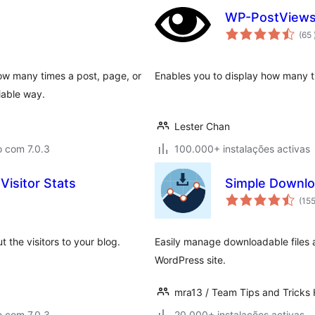
WP-PostView
(65
how many times a post, page, or
Enables you to display how many 
iable way.
Lester Chan
o com 7.0.3
100.000+ instalações activas
Visitor Stats
Simple Downlo
(15
 the visitors to your blog.
Easily manage downloadable files a
WordPress site.
mra13 / Team Tips and Tricks
o com 7.0.3
20.000+ instalações activas