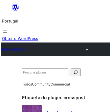
Saltar
para
Portugal
o
conteúdo
Obter o WordPress
Plugin Directory
Pesquisar
Todos
Community
Commercial
Etiqueta do plugin:
crosspost