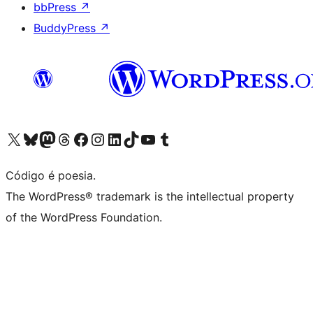
bbPress
↗
BuddyPress
↗
Visite a nossa conta X (antigo Twitter)
Visit our Bluesky account
Visit our Mastodon account
Visit our Threads account
Visite a nossa página do Facebook
Visite a nossa conta no Instagram
Visite a nossa conta no LinkedIn
Visit our TikTok account
Visit our YouTube channel
Visit our Tumblr account
Código é poesia.
The WordPress® trademark is the intellectual property
of the WordPress Foundation.