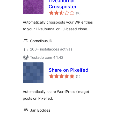
LiveJournal
Crossposter
classificações
(6
)
Automatically crossposts your WP entries
to your LiveJournal or LJ-based clone.
CorneliousJD
200+ instalações activas
Testado com 4.1.42
Share on Pixelfed
classificações
(1
)
Automatically share WordPress (image)
posts on Pixelfed.
Jan Boddez