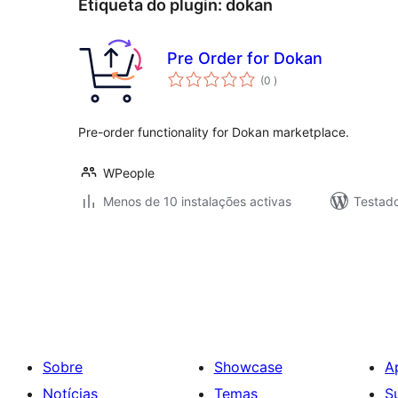
Etiqueta do plugin:
dokan
Pre Order for Dokan
classificações
(0
)
Pre-order functionality for Dokan marketplace.
WPeople
Menos de 10 instalações activas
Testad
Paginação
dos
conteúdos
Sobre
Showcase
A
Notícias
Temas
S