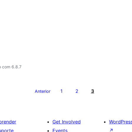
o com 6.8.7
1
2
3
Anterior
prender
Get Involved
WordPres
uporte
Events
↗