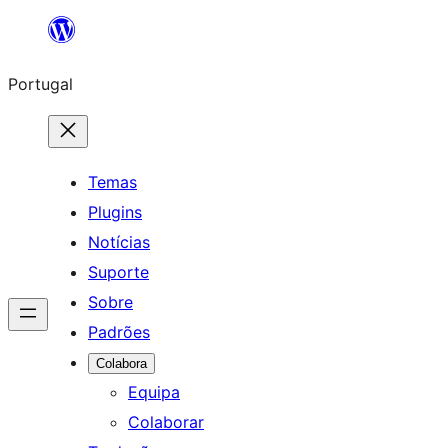
Saltar
para
Portugal
o
conteúdo
Temas
Plugins
Notícias
Suporte
Sobre
Padrões
Colabora
Equipa
Colaborar