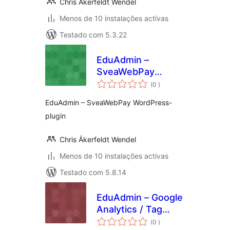
Chris Åkerfeldt Wendel
Menos de 10 instalações activas
Testado com 5.3.22
EduAdmin –
SveaWebPay
classificações
WordPress-plugin
(0
)
EduAdmin – SveaWebPay WordPress-
plugin
Chris Åkerfeldt Wendel
Menos de 10 instalações activas
Testado com 5.8.14
EduAdmin – Google
Analytics / Tag
classificações
Manager
(0
)