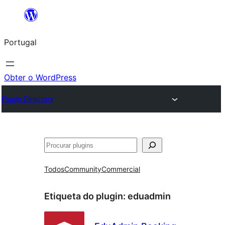
Saltar
para
Portugal
o
conteúdo
Obter o WordPress
Plugin Directory
Pesquisar
Todos
Community
Commercial
Etiqueta do plugin:
eduadmin