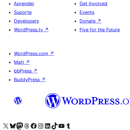
Aprender
Get Involved
Suporte
Events
Developers
Donate
↗
WordPress.tv
↗
Five for the Future
WordPress.com
↗
Matt
↗
bbPress
↗
BuddyPress
↗
Visite a nossa conta X (antigo Twitter)
Visit our Bluesky account
Visit our Mastodon account
Visit our Threads account
Visite a nossa página do Facebook
Visite a nossa conta no Instagram
Visite a nossa conta no LinkedIn
Visit our TikTok account
Visit our YouTube channel
Visit our Tumblr account