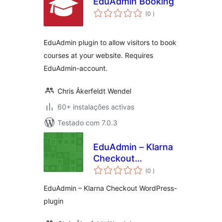
EduAdmin Booking
classificações
(0
)
EduAdmin plugin to allow visitors to book
courses at your website. Requires
EduAdmin-account.
Chris Åkerfeldt Wendel
60+ instalações activas
Testado com 7.0.3
EduAdmin – Klarna
Checkout
classificações
WordPress-plugin
(0
)
EduAdmin – Klarna Checkout WordPress-
plugin