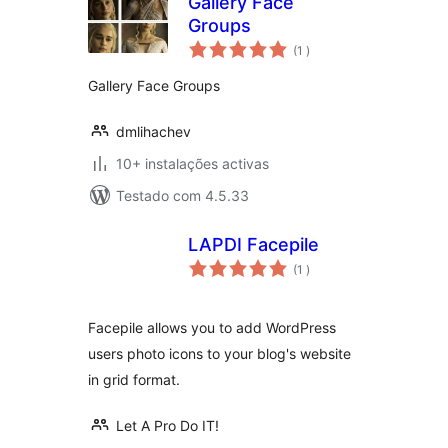
Gallery Face
Groups
classificações
(1
)
Gallery Face Groups
dmlihachev
10+ instalações activas
Testado com 4.5.33
LAPDI Facepile
classificações
(1
)
Facepile allows you to add WordPress
users photo icons to your blog's website
in grid format.
Let A Pro Do IT!