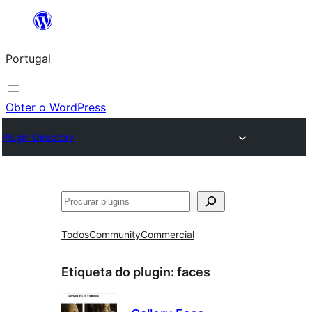
Saltar
para
Portugal
o
conteúdo
Obter o WordPress
Plugin Directory
Pesquisar
Todos
Community
Commercial
Etiqueta do plugin:
faces