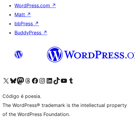
WordPress.com
↗
Matt
↗
bbPress
↗
BuddyPress
↗
Visite a nossa conta X (antigo Twitter)
Visit our Bluesky account
Visit our Mastodon account
Visit our Threads account
Visite a nossa página do Facebook
Visite a nossa conta no Instagram
Visite a nossa conta no LinkedIn
Visit our TikTok account
Visit our YouTube channel
Visit our Tumblr account
Código é poesia.
The WordPress® trademark is the intellectual property
of the WordPress Foundation.