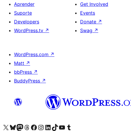
Aprender
Get Involved
Suporte
Events
Developers
Donate
↗
WordPress.tv
↗
Swag
↗
WordPress.com
↗
Matt
↗
bbPress
↗
BuddyPress
↗
Visite a nossa conta X (antigo Twitter)
Visit our Bluesky account
Visit our Mastodon account
Visit our Threads account
Visite a nossa página do Facebook
Visite a nossa conta no Instagram
Visite a nossa conta no LinkedIn
Visit our TikTok account
Visit our YouTube channel
Visit our Tumblr account