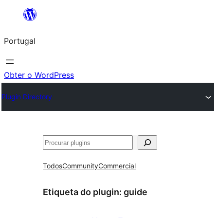
Saltar
para
Portugal
o
conteúdo
Obter o WordPress
Plugin Directory
Pesquisar
Todos
Community
Commercial
Etiqueta do plugin:
guide