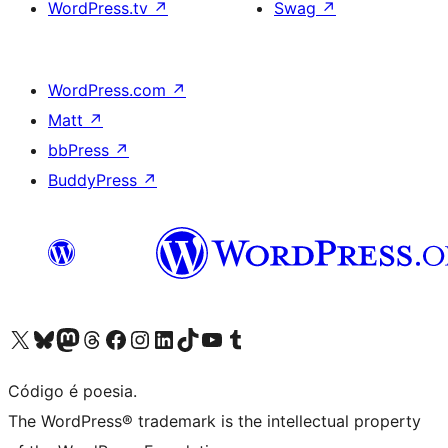
WordPress.tv
↗
Swag
↗
WordPress.com
↗
Matt
↗
bbPress
↗
BuddyPress
↗
Visite a nossa conta X (antigo Twitter)
Visit our Bluesky account
Visit our Mastodon account
Visit our Threads account
Visite a nossa página do Facebook
Visite a nossa conta no Instagram
Visite a nossa conta no LinkedIn
Visit our TikTok account
Visit our YouTube channel
Visit our Tumblr account
Código é poesia.
The WordPress® trademark is the intellectual property