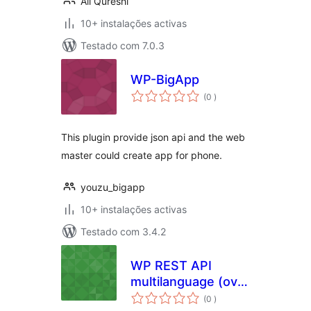
Ali Qureshi
10+ instalações activas
Testado com 7.0.3
WP-BigApp
classificações
(0
)
This plugin provide json api and the web
master could create app for phone.
youzu_bigapp
10+ instalações activas
Testado com 3.4.2
WP REST API
multilanguage (over
classificações
WMPL)
(0
)