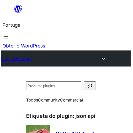
Saltar
para
Portugal
o
conteúdo
Obter o WordPress
Plugin Directory
Pesquisar
Todos
Community
Commercial
Etiqueta do plugin:
json api