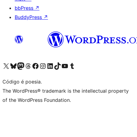
bbPress
↗
BuddyPress
↗
Visite a nossa conta X (antigo Twitter)
Visit our Bluesky account
Visit our Mastodon account
Visit our Threads account
Visite a nossa página do Facebook
Visite a nossa conta no Instagram
Visite a nossa conta no LinkedIn
Visit our TikTok account
Visit our YouTube channel
Visit our Tumblr account
Código é poesia.
The WordPress® trademark is the intellectual property
of the WordPress Foundation.