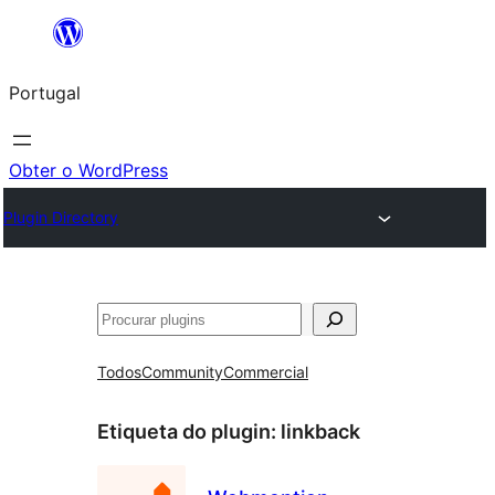
Saltar
para
Portugal
o
conteúdo
Obter o WordPress
Plugin Directory
Pesquisar
Todos
Community
Commercial
Etiqueta do plugin:
linkback