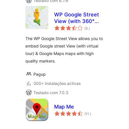
Testado com 6.7.6
WP Google Street
View (with 360°
classificações
virtual tour) &
(3
)
Google maps +
The WP Google Street View allows you to
Local SEO
embed Google street View (with virtual
tour) & Google Maps maps with high
quality markers.
Pagup
300+ instalações activas
Testado com 7.0.3
Map Me
classificações
(11
)