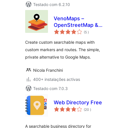
Testado com 6.2.10
VenoMaps –
OpenStreetMap &
classificações
Privacy-Friendly
(5
)
Geo Maps
Create custom searchable maps with
custom markers and routes. The simple,
private alternative to Google Maps.
Nicola Franchini
400+ instalações activas
Testado com 7.0.3
Web Directory Free
classificações
(20
)
A searchable business directory for