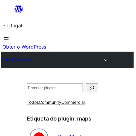
Saltar
para
Portugal
o
conteúdo
Obter o WordPress
Plugin Directory
Pesquisar
Todos
Community
Commercial
Etiqueta do plugin:
maps