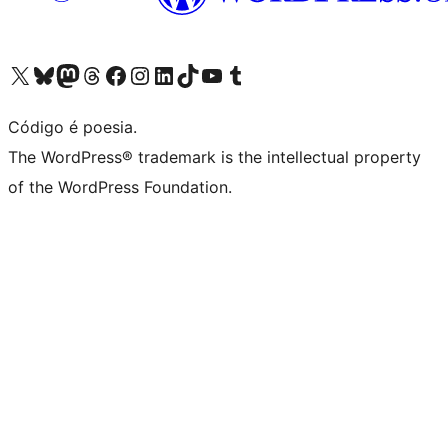
Visite a nossa conta X (antigo Twitter)
Visit our Bluesky account
Visit our Mastodon account
Visit our Threads account
Visite a nossa página do Facebook
Visite a nossa conta no Instagram
Visite a nossa conta no LinkedIn
Visit our TikTok account
Visit our YouTube channel
Visit our Tumblr account
Código é poesia.
The WordPress® trademark is the intellectual property
of the WordPress Foundation.