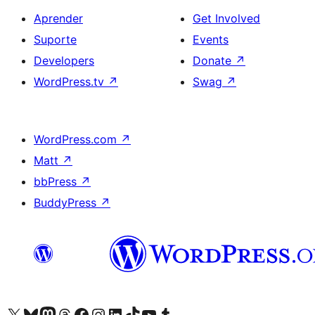
Aprender
Get Involved
Suporte
Events
Developers
Donate
↗
WordPress.tv
↗
Swag
↗
WordPress.com
↗
Matt
↗
bbPress
↗
BuddyPress
↗
Visite a nossa conta X (antigo Twitter)
Visit our Bluesky account
Visit our Mastodon account
Visit our Threads account
Visite a nossa página do Facebook
Visite a nossa conta no Instagram
Visite a nossa conta no LinkedIn
Visit our TikTok account
Visit our YouTube channel
Visit our Tumblr account