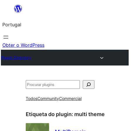
Saltar
para
Portugal
o
conteúdo
Obter o WordPress
Plugin Directory
Pesquisar
Todos
Community
Commercial
Etiqueta do plugin:
multi theme