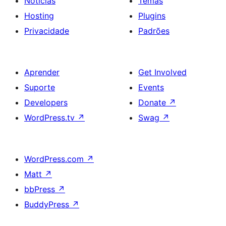
Notícias
Temas
Hosting
Plugins
Privacidade
Padrões
Aprender
Get Involved
Suporte
Events
Developers
Donate
↗
WordPress.tv
↗
Swag
↗
WordPress.com
↗
Matt
↗
bbPress
↗
BuddyPress
↗