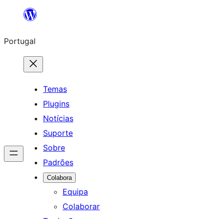
Saltar
para
Portugal
o
conteúdo
Temas
Plugins
Notícias
Suporte
Sobre
Padrões
Colabora
Equipa
Colaborar