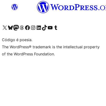
Visite a nossa conta X (antigo Twitter)
Visit our Bluesky account
Visit our Mastodon account
Visit our Threads account
Visite a nossa página do Facebook
Visite a nossa conta no Instagram
Visite a nossa conta no LinkedIn
Visit our TikTok account
Visit our YouTube channel
Visit our Tumblr account
Código é poesia.
The WordPress® trademark is the intellectual property
of the WordPress Foundation.