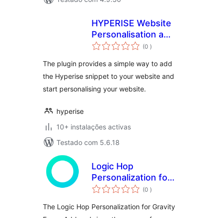
HYPERISE Website
Personalisation and
classificações
OpenGraph
(0
)
personalised link
The plugin provides a simple way to add
previews
the Hyperise snippet to your website and
start personalising your website.
hyperise
10+ instalações activas
Testado com 5.6.18
Logic Hop
Personalization for
classificações
Gravity Forms Add-
(0
)
on
The Logic Hop Personalization for Gravity