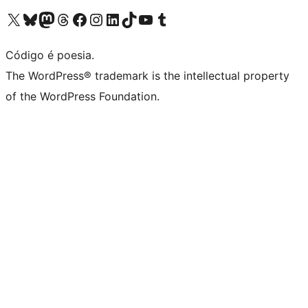
Visite a nossa conta X (antigo Twitter)
Visit our Bluesky account
Visit our Mastodon account
Visit our Threads account
Visite a nossa página do Facebook
Visite a nossa conta no Instagram
Visite a nossa conta no LinkedIn
Visit our TikTok account
Visit our YouTube channel
Visit our Tumblr account
Código é poesia.
The WordPress® trademark is the intellectual property
of the WordPress Foundation.