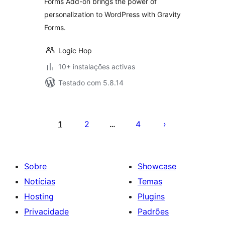
Forms Add-on brings the power of
personalization to WordPress with Gravity
Forms.
Logic Hop
10+ instalações activas
Testado com 5.8.14
Paginação
dos
1
2
4
…
conteúdos
Sobre
Showcase
Notícias
Temas
Hosting
Plugins
Privacidade
Padrões