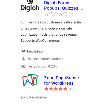
Digioh Forms,
Popups, Quizzes,
classificações
Surveys, Abandon
(0
)
Cart
Turn visitors into customers with a suite
of list growth and conversion rate
optimization tools that drive revenue.
Supports WooCommerce.
keithsibson
70+ instalações activas
Testado com 6.2.10
Zoho PageSense
for WordPress
classificações
(1
)
Zoho PageSense