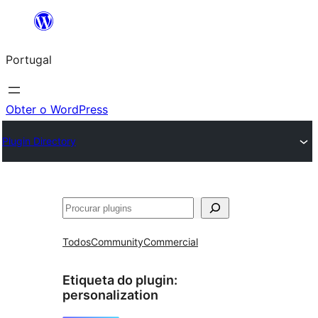
Saltar
para
Portugal
o
conteúdo
Obter o WordPress
Plugin Directory
Pesquisar
Todos
Community
Commercial
Etiqueta do plugin:
personalization