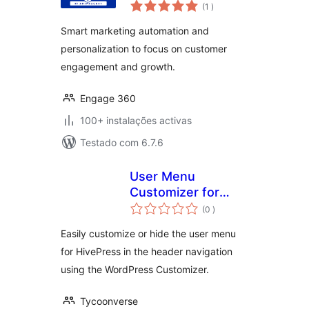
classificações
convert, retain and
(1
)
grow
Smart marketing automation and
personalization to focus on customer
engagement and growth.
Engage 360
100+ instalações activas
Testado com 6.7.6
User Menu
Customizer for
classificações
HivePress
(0
)
Easily customize or hide the user menu
for HivePress in the header navigation
using the WordPress Customizer.
Tycoonverse